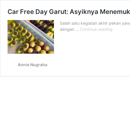
Car Free Day Garut: Asyiknya Menemu
Salah satu kegiatan akhir pekan yan
Car
dengan …
Continue reading
Free
Day
Garut:
Asyiknya
Menemu
Annie Nugraha
Ragam
Jajanan
yang
Memanja
Lidah