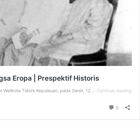
Eropa | Prespektif Historis
KES
 Walikota Tidore Kepulauan, pada Senin, 12 …
Continue reading
TID
|
Comment
0
Per
Bud
MO
KIE-
RAH