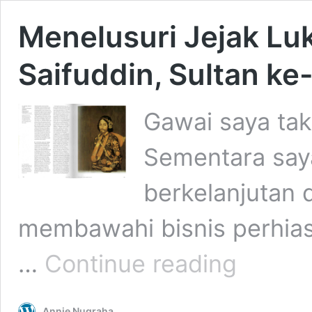
Menelusuri Jejak Luk
Saifuddin, Sultan ke
Gawai saya tak 
Sementara say
berkelanjutan
membawahi bisnis perhia
Menelusuri
…
Continue reading
Jejak
Lukisan
Jou
Annie Nugraha
Kota,