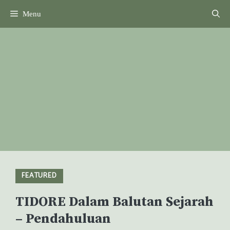
Skip
Menu
to
content
FEATURED
TIDORE Dalam Balutan Sejarah
– Pendahuluan