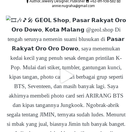
🚺 Author, Jewelry Designer, Publisher
☎️ +62-811-108-582
📧
annie.nugraha@gmail.com