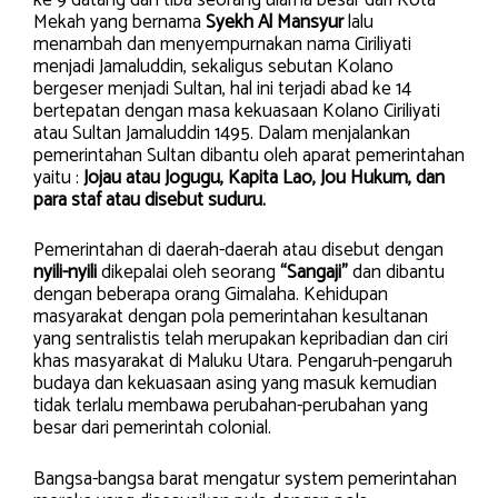
Mekah yang bernama
Syekh Al Mansyur
lalu
menambah dan menyempurnakan nama Ciriliyati
menjadi Jamaluddin, sekaligus sebutan Kolano
bergeser menjadi Sultan, hal ini terjadi abad ke 14
bertepatan dengan masa kekuasaan Kolano Ciriliyati
atau Sultan Jamaluddin 1495. Dalam menjalankan
pemerintahan Sultan dibantu oleh aparat pemerintahan
yaitu :
Jojau atau Jogugu, Kapita Lao, Jou Hukum, dan
para staf atau disebut suduru.
Pemerintahan di daerah-daerah atau disebut dengan
nyili-nyili
dikepalai oleh seorang
“Sangaji”
dan dibantu
dengan beberapa orang Gimalaha. Kehidupan
masyarakat dengan pola pemerintahan kesultanan
yang sentralistis telah merupakan kepribadian dan ciri
khas masyarakat di Maluku Utara. Pengaruh-pengaruh
budaya dan kekuasaan asing yang masuk kemudian
tidak terlalu membawa perubahan-perubahan yang
besar dari pemerintah colonial.
Bangsa-bangsa barat mengatur system pemerintahan