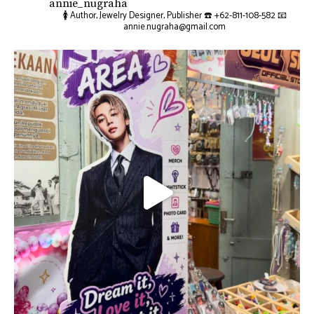
annie_nugraha
🚺 Author, Jewelry Designer, Publisher
☎️ +62-811-108-582
📧
annie.nugraha@gmail.com