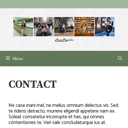
Skip
to
content
Menu
CONTACT
Ne case inani mel, ne melius omnium delectus vis. Sed
te ridens detracto, munere eligendi appetere nam ex.
Soleat consetetur incorrupte et has, qui omnes
contentiones te. Veri sale concludaturque ius at.