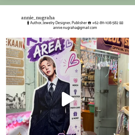
annie_nugraha
🚺 Author, Jewelry Designer, Publisher
☎️ +62-811-108-582
📧
annie.nugraha@gmail.com