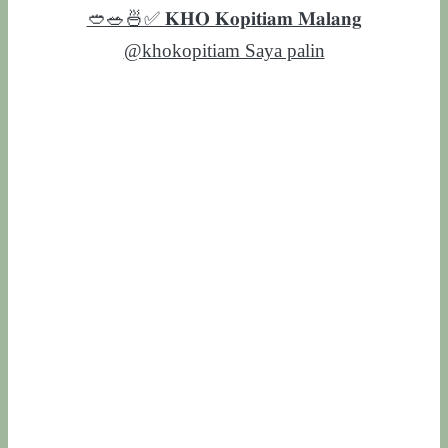
🥙🥗🍜✅ 𝐊𝐇𝐎 𝐊𝐨𝐩𝐢𝐭𝐢𝐚𝐦 𝐌𝐚𝐥𝐚𝐧𝐠
@khokopitiam Saya palin