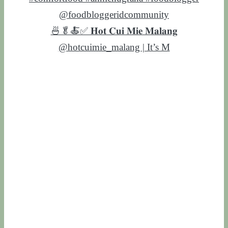
🍜🥬🍝✅ 𝐇𝐨𝐭 𝐂𝐮𝐢 𝐌𝐢𝐞 𝐌𝐚𝐥𝐚𝐧𝐠
@hotcuimie_malang | It’s M