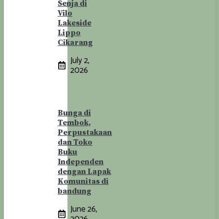
Senja di
Vilo
Lakeside
Lippo
Cikarang
July 2,
2026
Bunga di
Tembok,
Perpustakaan
dan Toko
Buku
Independen
dengan Lapak
Komunitas di
bandung
June 26,
2026