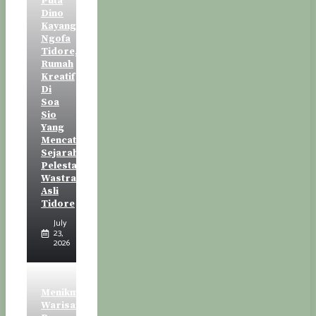
Puta
Dino
Kayangan
Ngofa
Tidore,
Rumah
Kreatif
Di
Soa
Sio
Yang
Mencatat
Sejarah
Pelestarian
Wastra
Asli
Tidore
July
23,
2026
Menikmati
Warisan