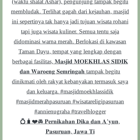
💍🧳❤️🚘 𝐏𝐞𝐫𝐧𝐢𝐤𝐚𝐡𝐚𝐧 𝐃𝐢𝐤𝐚 𝐝𝐚𝐧 𝐀’𝐲𝐮𝐧,
𝐏𝐚𝐬𝐮𝐫𝐮𝐚𝐧, 𝐉𝐚𝐰𝐚 𝐓𝐢