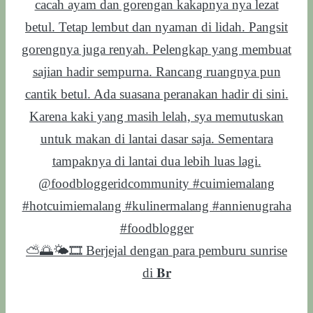
⛅️🌅🌤️🎞️ Berjejal dengan para pemburu sunrise
di 𝐁𝐫