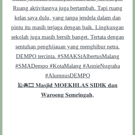
🕌🚘🎞️ 𝐌𝐚𝐬𝐣𝐢𝐝 𝐌𝐎𝐄𝐊𝐇𝐋𝐀𝐒 𝐒𝐈𝐃𝐈𝐊 𝐝𝐚𝐧
𝐖𝐚𝐫𝐨𝐞𝐧𝐠 𝐒𝐞𝐦𝐫𝐢𝐧𝐠𝐚𝐡,