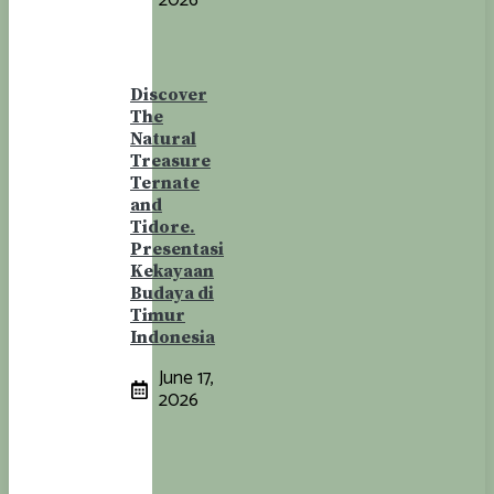
Discover
The
Natural
Treasure
Ternate
and
Tidore.
Presentasi
Kekayaan
Budaya di
Timur
Indonesia
June 17,
2026