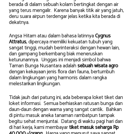
berada di dalam sebuah kolam bertingkat dengan air
yang terus mengalir. Karena banyak titik air yang jatuh,
deru suara airpun terdengar jelas ketika kita berada di
dekatnya.
Angsa Hitam atau dalam bahasa latinnya
Cygnus
Attratus
, dipercaya memiliki kekuatan tubuh yang
sangat tinggi, mudah berinteraksi dengan hewan lain,
dan gampang berkembang biak meneruskan
keturunannya. Unggas ini menjadi simbol bahwa
Taman Bunga Nusantara adalah
sebuah wisata agro
dengan kekayaan jenis flora dan fauna, bertumbuh
dalam lingkungan yang harmonis dalam rangka
melestarikan lingkungan.
Tidak jauh dari patung ini, ada beberapa loket tiket dan
loket informasi. Semua berhiaskan ratusan bunga dan
daun-daun dengan warna yang sangat cantik. Bahkan
di pintu masuk aneka tanaman rambatpun tampak
begitu sehat menjuntai. Datang di waktu pagi hari dan
di hari kerja, kami membayar
tiket masuk seharga Rp
40.000,-/orang
. Harga yang menurut saya sangat