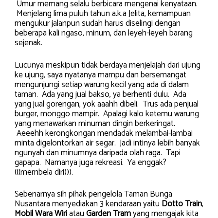
Umur memang selalu berbicara mengenai kenyataan.
Menjelang lima puluh tahun a.k.a Jelita, kemampuan
mengukur jalanpun sudah harus diselingi dengan
beberapa kali ngaso, minum, dan leyeh-leyeh barang
sejenak.
Lucunya meskipun tidak berdaya menjelajah dari ujung
ke ujung, saya nyatanya mampu dan bersemangat
mengunjungi setiap warung kecil yang ada di dalam
taman. Ada yang jual bakso, ya berhenti dulu. Ada
yang jual gorengan, yok aaahh dibeli. Trus ada penjual
burger, monggo mampir. Apalagi kalo ketemu warung
yang menawarkan minuman dingin berkeringat.
Aeeehh kerongkongan mendadak melambai-lambai
minta digelontorkan air segar. Jadi intinya lebih banyak
ngunyah dan minumnya daripada olah raga. Tapi
gapapa. Namanya juga rekreasi. Ya enggak?
(((membela diri))).
Sebenarnya sih pihak pengelola Taman Bunga
Nusantara menyediakan 3 kendaraan yaitu
Dotto Train
,
Mobil Wara Wiri
atau
Garden Tram
yang mengajak kita