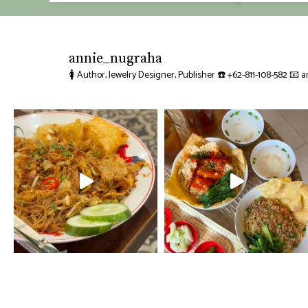
annie_nugraha
🚺 Author, Jewelry Designer, Publisher
☎️ +62-811-108-582
📧 a