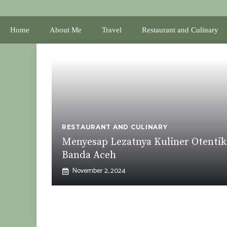
Skip
to
Home
About Me
Travel
Restaurant and Culinary
content
RESTAURANT AND CULINARY
Menyesap Lezatnya Kuliner Otentik
Banda Aceh
November 2, 2024