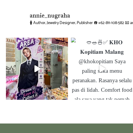
annie_nugraha
🚺 Author, Jewelry Designer, Publisher
☎️ +62-811-108-582
📧 a