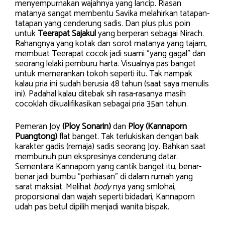
menyempurnakan wajahnya yang lancip. Riasan
matanya sangat membentu Savika melahirkan tatapan-
tatapan yang cenderung sadis. Dan plus plus poin
untuk
Teerapat Sajakul
yang berperan sebagai Nirach.
Rahangnya yang kotak dan sorot matanya yang tajam,
membuat Teerapat cocok jadi suami “yang gagal” dan
seorang lelaki pemburu harta. Visualnya pas banget
untuk memerankan tokoh seperti itu. Tak nampak
kalau pria ini sudah berusia 48 tahun (saat saya menulis
ini). Padahal kalau ditebak sih rasa-rasanya masih
cocoklah dikualifikasikan sebagai pria 35an tahun.
Pemeran Joy
(Ploy Sonarin)
dan
Ploy (Kannaporn
Puangtong)
flat banget. Tak terlukiskan dengan baik
karakter gadis (remaja) sadis seorang Joy. Bahkan saat
membunuh pun ekspresinya cenderung datar.
Sementara Kannaporn yang cantik banget itu, benar-
benar jadi bumbu “perhiasan” di dalam rumah yang
sarat maksiat. Melihat
body
nya yang smlohai,
proporsional dan wajah seperti bidadari, Kannaporn
udah pas betul dipilih menjadi wanita bispak.