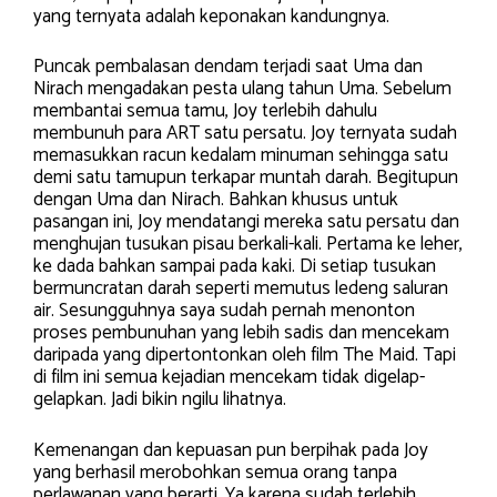
yang ternyata adalah keponakan kandungnya.
Puncak pembalasan dendam terjadi saat Uma dan
Nirach mengadakan pesta ulang tahun Uma. Sebelum
membantai semua tamu, Joy terlebih dahulu
membunuh para ART satu persatu. Joy ternyata sudah
memasukkan racun kedalam minuman sehingga satu
demi satu tamupun terkapar muntah darah. Begitupun
dengan Uma dan Nirach. Bahkan khusus untuk
pasangan ini, Joy mendatangi mereka satu persatu dan
menghujan tusukan pisau berkali-kali. Pertama ke leher,
ke dada bahkan sampai pada kaki. Di setiap tusukan
bermuncratan darah seperti memutus ledeng saluran
air. Sesungguhnya saya sudah pernah menonton
proses pembunuhan yang lebih sadis dan mencekam
daripada yang dipertontonkan oleh film The Maid. Tapi
di film ini semua kejadian mencekam tidak digelap-
gelapkan. Jadi bikin ngilu lihatnya.
Kemenangan dan kepuasan pun berpihak pada Joy
yang berhasil merobohkan semua orang tanpa
perlawanan yang berarti. Ya karena sudah terlebih