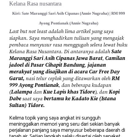
Kiri: Sate Maranggi Sari Asih Cipanas (Annie Nugraha) | RM 999
Ayong Pontianak (Annie Nugraha)
Last but not least adalah lima artikel yang saya
siapkan. Saya menghadirkan tulisan yang mengajak
pembaca menyusur rasa menggugah selera lewat buku
Kelana Rasa Nusantara. Di antaranya adalah
Sate
Maranggi Sari Asih Cipanas Jawa Barat
,
Camilan
jadoel di Pasar Cihapit Bandung
,
jajanan
merakyat yang disajikan di acara Car Free Day
Garut,
nasi telur ceplok yang ditawarkan oleh
RM
999 Ayong Pontianak
, dan beberapa kudapan
(
Lalampa
dan
Kue Lapis khas Tidore
), dan
Kopi
Dabe
saat saya
bertamu ke Kadato Kie (Istana
Sultan) Tidore.
Kelima topik yang saya angkat ini sungguh
meninggalkan memori yang seru dari sekian banyak
perjalanan panjang saya menyusur beberapa daerah di
tanah air. Setiap langkah selalu disertai oleh sepaket