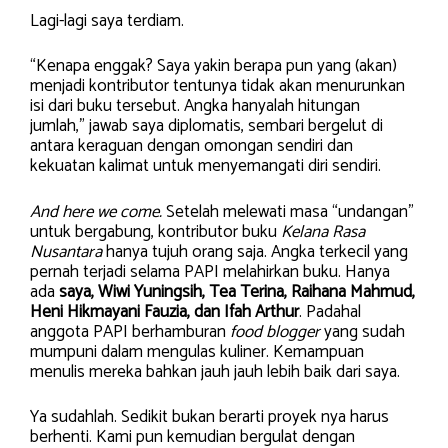
Lagi-lagi saya terdiam.
“Kenapa enggak? Saya yakin berapa pun yang (akan)
menjadi kontributor tentunya tidak akan menurunkan
isi dari buku tersebut. Angka hanyalah hitungan
jumlah,” jawab saya diplomatis, sembari bergelut di
antara keraguan dengan omongan sendiri dan
kekuatan kalimat untuk menyemangati diri sendiri.
And here we come.
Setelah melewati masa “undangan”
untuk bergabung, kontributor buku
Kelana Rasa
Nusantara
hanya tujuh orang saja. Angka terkecil yang
pernah terjadi selama PAPI melahirkan buku. Hanya
ada
saya, Wiwi Yuningsih, Tea Terina, Raihana Mahmud,
Heni Hikmayani Fauzia, dan Ifah Arthur
. Padahal
anggota PAPI berhamburan
food blogger
yang sudah
mumpuni dalam mengulas kuliner. Kemampuan
menulis mereka bahkan jauh jauh lebih baik dari saya.
Ya sudahlah. Sedikit bukan berarti proyek nya harus
berhenti. Kami pun kemudian bergulat dengan