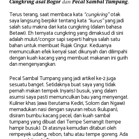
Cungkring asal Bogor
dan
Pecal Sambal Tumpang
.
Terus terang, saat membaca kata
“cungkring”
otak
saya langsung berpikir tentang kata
“kurus”
yang jadi
salah satu makna dari kata cungkring (dalam bahasa
Betawi). Eh ternyata cungkring yang dimaksud di sini
adalah mulut/congor sapi seperti halnya salah satu
bahan untuk membuat Rujak Cingur. Keduanya
memunculkan efek kenyal saat dikunyah dan dilimpahi
dengan kuah kacang yang membuat makanan ini gurih
dan mengenyangkan.
Pecal Sambal Tumpang yang jadi artikel ke-2 juga
sesuatu banget. Setidaknya buat saya yang tidak
pernah makan tempek (nyaris) busuk, yang dalam
asumsi saya pasti memunculkan bau yang menyengat.
Kuliner khas Jawa (terutama Kediri, Solom dan Ngawi)
memadukan nasi dengan sayuran rebus (kulupan),
disiram bumbu kacang pecel, dan kuah sambal
tumpang yang dibuat dari Tempe Semangit (tempe
hampir busuk). Di atasnya kemudian ditaburi oleh
rempeyek udang, rebon, tahu atau tempe goreng. Ada