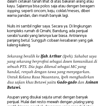
dalam cetakan tanah lihat di atas bakaran arang atau
kayu. Sajiannya bisa polos saja atau dengan beragam
topping
, seperti oncom, keju, coklat/meses, diberi
warna pandan, dan masih banyak lagi.
Nulis ini sambil ngiler saya. Secara ya. Di lingkungan
kompleks rumah di Cimahi, Bandung, ada penjual
serabi/surabi yang larisnya luar biasa. Antriannya
panjang betul. Sungguh cobaan kesabaran yang gak
kaleng-kaleng.
Sekarang beralih ke
Ifah Arthur
(Ipeh). Sahabat saya
yang sekarang berprofesi sebagai dosen komunikasi di
sebuah PTS. Dia juga dikenal sebagai MC yang
handal, renyah dengan tawa yang menyegarkan.
Untuk Kelana Rasa Nusantara, Ipeh menghadirkan
dua sajian khas Betawi yaitu
Gado-gado
dan
Asinan
Betawi.
Asupan yang disukai sejuta umat dengan banyak
penjual. Mulai dari resto mewah dengan
plating
yang