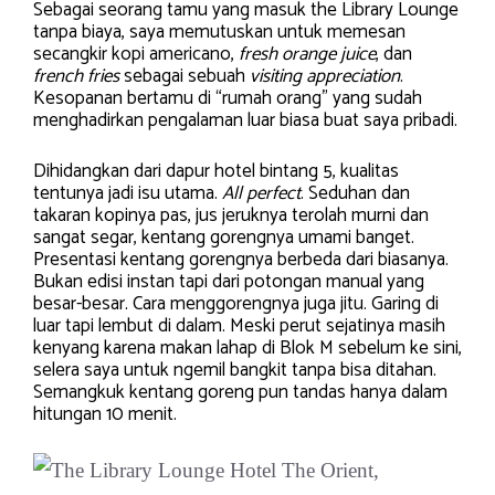
Sebagai seorang tamu yang masuk the Library Lounge
tanpa biaya, saya memutuskan untuk memesan
secangkir kopi americano,
fresh orange juice
, dan
french fries
sebagai sebuah
visiting appreciation
.
Kesopanan bertamu di “rumah orang” yang sudah
menghadirkan pengalaman luar biasa buat saya pribadi.
Dihidangkan dari dapur hotel bintang 5, kualitas
tentunya jadi isu utama.
All perfect
. Seduhan dan
takaran kopinya pas, jus jeruknya terolah murni dan
sangat segar, kentang gorengnya umami banget.
Presentasi kentang gorengnya berbeda dari biasanya.
Bukan edisi instan tapi dari potongan manual yang
besar-besar. Cara menggorengnya juga jitu. Garing di
luar tapi lembut di dalam. Meski perut sejatinya masih
kenyang karena makan lahap di Blok M sebelum ke sini,
selera saya untuk ngemil bangkit tanpa bisa ditahan.
Semangkuk kentang goreng pun tandas hanya dalam
hitungan 10 menit.