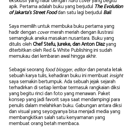
eksklusif yang hadir dengan
hard cover
yang begitu
apik. Pertama adalah buku yang berjudul
The Evolution
of Jakarta’s Street Food
dan satu lagi berjudul
Bali
.
Saya memilih untuk membuka buku pertama yang
hadir dengan
cover
merah meriah dengan ilustrasi
semangkuk aneka masakan nusantara. Buku yang
ditulis oleh
Chef Stefu, Jureke, dan Anton Diaz
yang
diterbitkan oleh Red & White Publishing ini sudah
memukau dari lembaran awal hingga akhir.
Sebagai seorang
food blogger, editor
dan penata letak
sebuah karya tulis, kehadiran buku ini membuat
insight
saya semakin bertumpuk. Ada sebuah jejak sejarah
terhadirkan di setiap lembar termasuk rangkaian diksi
yang begitu rinci dan foto yang menawan. Paket
konsep yang jadi favorit saya saat mendampingi para
penulis dalam melahirkan buku. Gabungan antara diksi
dan visual yang seyogyanya bisa menjadi media yang
membangkitkan salah satu kenyamanan yang
membuat orang betah membaca.