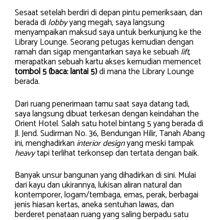
Sesaat setelah berdiri di depan pintu pemeriksaan, dan
berada di
lobby
yang megah, saya langsung
menyampaikan maksud saya untuk berkunjung ke the
Library Lounge. Seorang petugas kemudian dengan
ramah dan sigap mengantarkan saya ke sebuah
lift
,
merapatkan sebuah kartu akses kemudian memencet
tombol 5 (baca: lantai 5)
di mana the Library Lounge
berada.
Dari ruang penerimaan tamu saat saya datang tadi,
saya langsung dibuat terkesan dengan keindahan the
Orient Hotel. Salah satu hotel bintang 5 yang berada di
Jl. Jend. Sudirman No. 36, Bendungan Hilir, Tanah Abang
ini, menghadirkan
interior design
yang meski tampak
heavy
tapi terlihat terkonsep dan tertata dengan baik.
Banyak unsur bangunan yang dihadirkan di sini. Mulai
dari kayu dan ukirannya, lukisan aliran natural dan
kontemporer, logam/tembaga, emas, perak, berbagai
jenis hiasan kertas, aneka sentuhan lawas, dan
berderet penataan ruang yang saling berpadu satu