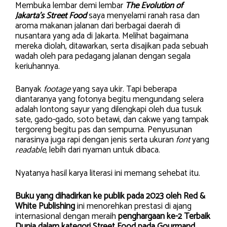
Membuka lembar demi lembar
The Evolution of
Jakarta’s Street Food
saya menyelami ranah rasa dan
aroma makanan jalanan dari berbagai daerah di
nusantara yang ada di Jakarta. Melihat bagaimana
mereka diolah, ditawarkan, serta disajikan pada sebuah
wadah oleh para pedagang jalanan dengan segala
keriuhannya.
Banyak
footage
yang saya ukir. Tapi beberapa
diantaranya yang fotonya begitu mengundang selera
adalah lontong sayur yang dilengkapi oleh dua tusuk
sate, gado-gado, soto betawi, dan cakwe yang tampak
tergoreng begitu pas dan sempurna. Penyusunan
narasinya juga rapi dengan jenis serta ukuran
font
yang
readable
, lebih dari nyaman untuk dibaca.
Nyatanya hasil karya literasi ini memang sehebat itu.
Buku yang dihadirkan ke publik pada 2023 oleh Red &
White Publishing
ini menorehkan prestasi di ajang
internasional dengan meraih
penghargaan ke-2 Terbaik
Dunia dalam kategori Street Food pada Gourmand