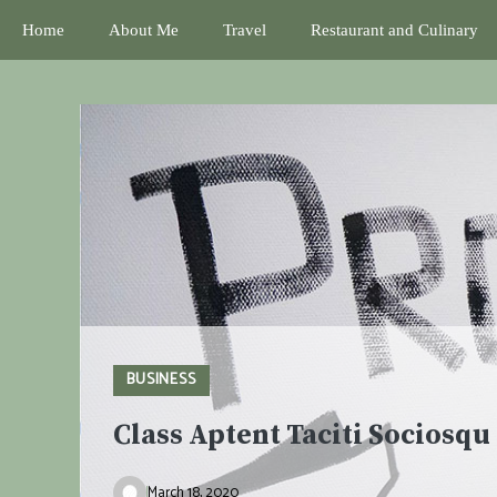
Skip
Home
About Me
Travel
Restaurant and Culinary
to
content
BUSINESS
Class Aptent Taciti Sociosqu
March 18, 2020