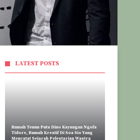
LATEST POSTS
Rumah Tenun Puta Dino Kayangan Ngofa
Tidore, Rumah Kreatif Di Soa Sio Yang
Mencatat Sejarah Pelestarian Wastra