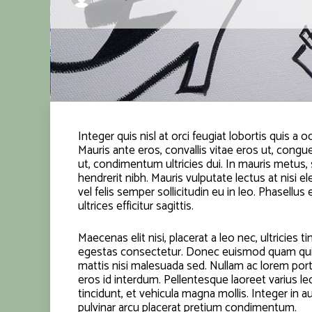
Integer quis nisl at orci feugiat lobortis quis a o
Mauris ante eros, convallis vitae eros ut, cong
ut, condimentum ultricies dui. In mauris metus
hendrerit nibh. Mauris vulputate lectus at nisi
vel felis semper sollicitudin eu in leo. Phasellus
ultrices efficitur sagittis.
Maecenas elit nisi, placerat a leo nec, ultricies 
egestas consectetur. Donec euismod quam quis so
mattis nisi malesuada sed. Nullam ac lorem port
eros id interdum. Pellentesque laoreet varius l
tincidunt, et vehicula magna mollis. Integer in
pulvinar arcu placerat pretium condimentum.