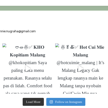
nnie.nugraha@gmail.com
Load More
Follow on Instagram