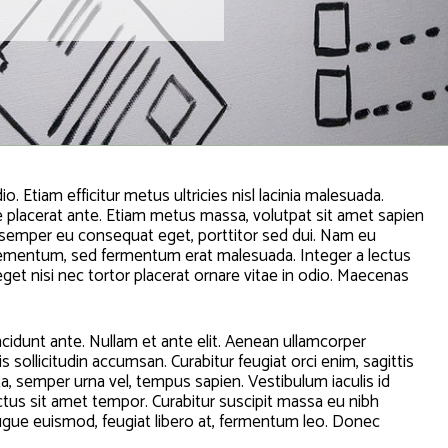
dio. Etiam efficitur metus ultricies nisl lacinia malesuada.
ue placerat ante. Etiam metus massa, volutpat sit amet sapien
, semper eu consequat eget, porttitor sed dui. Nam eu
 elementum, sed fermentum erat malesuada. Integer a lectus
 eget nisi nec tortor placerat ornare vitae in odio. Maecenas
tincidunt ante. Nullam et ante elit. Aenean ullamcorper
llicitudin accumsan. Curabitur feugiat orci enim, sagittis
a, semper urna vel, tempus sapien. Vestibulum iaculis id
ectus sit amet tempor. Curabitur suscipit massa eu nibh
 augue euismod, feugiat libero at, fermentum leo. Donec