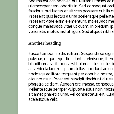
Sed malesuada sodales dui. Nullam ultricies ac nib
ullamcorper sem lobortis in. Sed consequat orci
faucibus orci luctus et ultrices posuere cubilia
Praesent quis lectus a urna scelerisque pellent
Praesent vitae enim elementum, malesuada metus
congue malesuada vitae ut quam. In pretium, ips
venenatis metus nisl ut ligula. Sed aliquet nibh a
Another heading
Fusce tempor mattis rutrum. Suspendisse dignis
pulvinar, neque eget tincidunt scelerisque, libe
blandit urna velit, non vestibulum lectus luctus
ac vehicula laoreet, ipsum tellus tincidunt arcu, 
sociosqu ad litora torquent per conubia nostra,
aliquam risus. Praesent suscipit tincidunt dui e
pharetra ac diam. Aenean orci massa, consequa
Pellentesque semper vulputate risus non maximu
sit amet pharetra urna, vel consectetur elit. C
scelerisque velit.