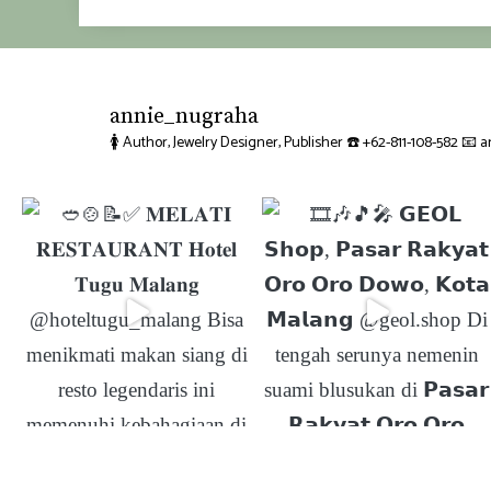
annie_nugraha
🚺 Author, Jewelry Designer, Publisher
☎️ +62-811-108-582
📧 a