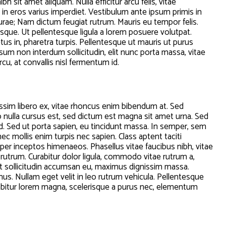
h sit amet aliquam. Nulla efficitur arcu felis, vitae
 in eros varius imperdiet. Vestibulum ante ipsum primis in
 curae; Nam dictum feugiat rutrum. Mauris eu tempor felis.
esque. Ut pellentesque ligula a lorem posuere volutpat.
 in, pharetra turpis. Pellentesque ut mauris ut purus
um non interdum sollicitudin, elit nunc porta massa, vitae
rcu, at convallis nisl fermentum id.
sim libero ex, vitae rhoncus enim bibendum at. Sed
ro nulla cursus est, sed dictum est magna sit amet urna. Sed
 id. Sed ut porta sapien, eu tincidunt massa. In semper, sem
nec mollis enim turpis nec sapien. Class aptent taciti
 per inceptos himenaeos. Phasellus vitae faucibus nibh, vitae
u rutrum. Curabitur dolor ligula, commodo vitae rutrum a,
t sollicitudin accumsan eu, maximus dignissim massa.
s. Nullam eget velit in leo rutrum vehicula. Pellentesque
urabitur lorem magna, scelerisque a purus nec, elementum