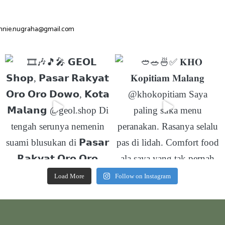
nnie.nugraha@gmail.com
Load More
Follow on Instagram