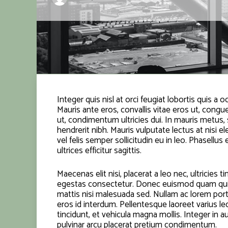
Integer quis nisl at orci feugiat lobortis quis a o
Mauris ante eros, convallis vitae eros ut, cong
ut, condimentum ultricies dui. In mauris metus
hendrerit nibh. Mauris vulputate lectus at nisi
vel felis semper sollicitudin eu in leo. Phasellus
ultrices efficitur sagittis.
Maecenas elit nisi, placerat a leo nec, ultricies 
egestas consectetur. Donec euismod quam quis so
mattis nisi malesuada sed. Nullam ac lorem port
eros id interdum. Pellentesque laoreet varius l
tincidunt, et vehicula magna mollis. Integer in
pulvinar arcu placerat pretium condimentum.