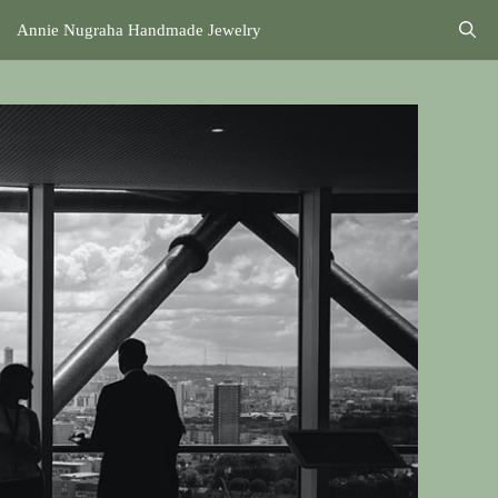
Annie Nugraha Handmade Jewelry