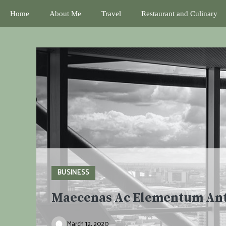
Skip
Home
About Me
Travel
Restaurant and Culinary
to
content
BUSINESS
Maecenas Ac Elementum An
March 12, 2020