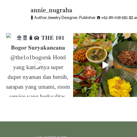
annie_nugraha
🚺 Author, Jewelry Designer, Publisher
☎️ +62-811-108-582
📧 a