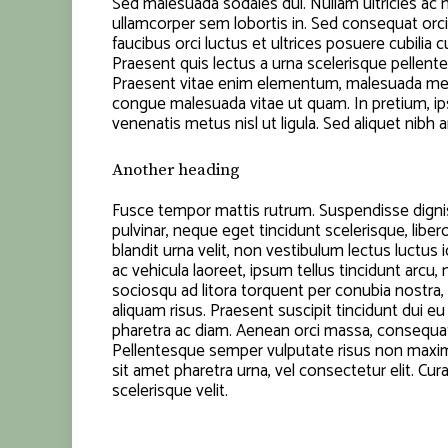
Sed malesuada sodales dui. Nullam ultricies ac nib
ullamcorper sem lobortis in. Sed consequat orci
faucibus orci luctus et ultrices posuere cubilia
Praesent quis lectus a urna scelerisque pellent
Praesent vitae enim elementum, malesuada metus
congue malesuada vitae ut quam. In pretium, ips
venenatis metus nisl ut ligula. Sed aliquet nibh a
Another heading
Fusce tempor mattis rutrum. Suspendisse dignis
pulvinar, neque eget tincidunt scelerisque, libe
blandit urna velit, non vestibulum lectus luctus
ac vehicula laoreet, ipsum tellus tincidunt arcu, 
sociosqu ad litora torquent per conubia nostra,
aliquam risus. Praesent suscipit tincidunt dui e
pharetra ac diam. Aenean orci massa, consequa
Pellentesque semper vulputate risus non maximu
sit amet pharetra urna, vel consectetur elit. C
scelerisque velit.