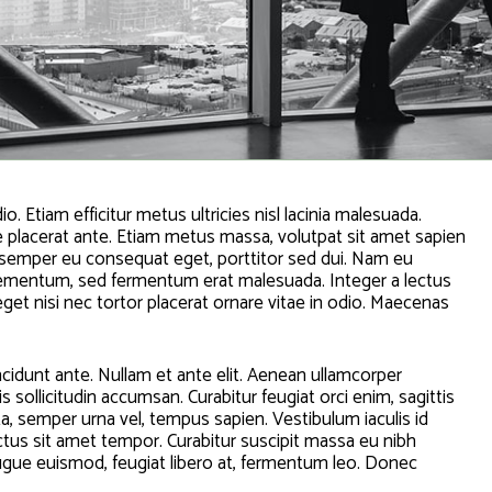
dio. Etiam efficitur metus ultricies nisl lacinia malesuada.
ue placerat ante. Etiam metus massa, volutpat sit amet sapien
, semper eu consequat eget, porttitor sed dui. Nam eu
 elementum, sed fermentum erat malesuada. Integer a lectus
 eget nisi nec tortor placerat ornare vitae in odio. Maecenas
tincidunt ante. Nullam et ante elit. Aenean ullamcorper
llicitudin accumsan. Curabitur feugiat orci enim, sagittis
a, semper urna vel, tempus sapien. Vestibulum iaculis id
ectus sit amet tempor. Curabitur suscipit massa eu nibh
 augue euismod, feugiat libero at, fermentum leo. Donec