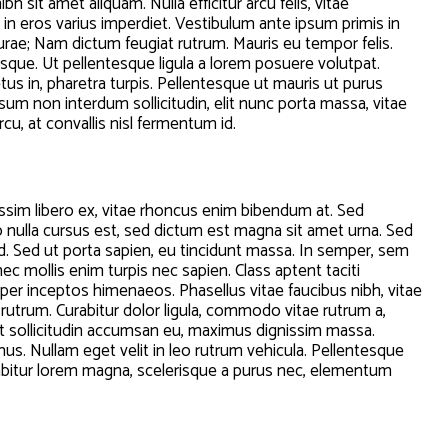
h sit amet aliquam. Nulla efficitur arcu felis, vitae
 in eros varius imperdiet. Vestibulum ante ipsum primis in
 curae; Nam dictum feugiat rutrum. Mauris eu tempor felis.
esque. Ut pellentesque ligula a lorem posuere volutpat.
 in, pharetra turpis. Pellentesque ut mauris ut purus
um non interdum sollicitudin, elit nunc porta massa, vitae
rcu, at convallis nisl fermentum id.
sim libero ex, vitae rhoncus enim bibendum at. Sed
ro nulla cursus est, sed dictum est magna sit amet urna. Sed
 id. Sed ut porta sapien, eu tincidunt massa. In semper, sem
nec mollis enim turpis nec sapien. Class aptent taciti
 per inceptos himenaeos. Phasellus vitae faucibus nibh, vitae
u rutrum. Curabitur dolor ligula, commodo vitae rutrum a,
t sollicitudin accumsan eu, maximus dignissim massa.
s. Nullam eget velit in leo rutrum vehicula. Pellentesque
urabitur lorem magna, scelerisque a purus nec, elementum