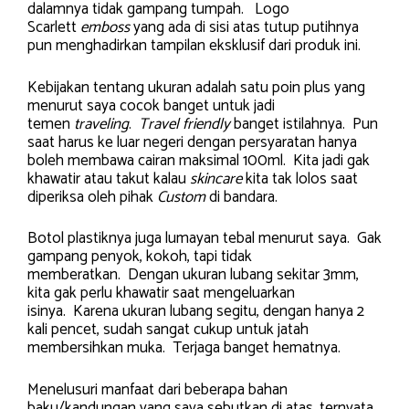
dalamnya tidak gampang tumpah. Logo
Scarlett
emboss
yang ada di sisi atas tutup putihnya
pun menghadirkan tampilan eksklusif dari produk ini.
Kebijakan tentang ukuran adalah satu poin plus yang
menurut saya cocok banget untuk jadi
temen
traveling
.
Travel friendly
banget istilahnya. Pun
saat harus ke luar negeri dengan persyaratan hanya
boleh membawa cairan maksimal 100ml. Kita jadi gak
khawatir atau takut kalau
skincare
kita tak lolos saat
diperiksa oleh pihak
Custom
di bandara.
Botol plastiknya juga lumayan tebal menurut saya. Gak
gampang penyok, kokoh, tapi tidak
memberatkan. Dengan ukuran lubang sekitar 3mm,
kita gak perlu khawatir saat mengeluarkan
isinya. Karena ukuran lubang segitu, dengan hanya 2
kali pencet, sudah sangat cukup untuk jatah
membersihkan muka. Terjaga banget hematnya.
Menelusuri manfaat dari beberapa bahan
baku/kandungan yang saya sebutkan di atas, ternyata