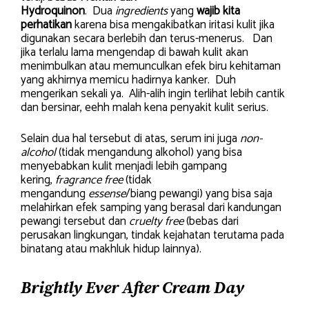
Hydroquinon
. Dua
ingredients
yang
wajib kita
perhatikan
karena bisa mengakibatkan iritasi kulit jika
digunakan secara berlebih dan terus-menerus. Dan
jika terlalu lama mengendap di bawah kulit akan
menimbulkan atau memunculkan efek biru kehitaman
yang akhirnya memicu hadirnya kanker. Duh
mengerikan sekali ya. Alih-alih ingin terlihat lebih cantik
dan bersinar, eehh malah kena penyakit kulit serius.
Selain dua hal tersebut di atas, serum ini juga
non-
alcohol
(tidak mengandung alkohol) yang bisa
menyebabkan kulit menjadi lebih gampang
kering,
fragrance free
(tidak
mengandung
essense
/biang pewangi) yang bisa saja
melahirkan efek samping yang berasal dari kandungan
pewangi tersebut dan
cruelty free
(bebas dari
perusakan lingkungan, tindak kejahatan terutama pada
binatang atau makhluk hidup lainnya).
Brightly Ever After Cream Day