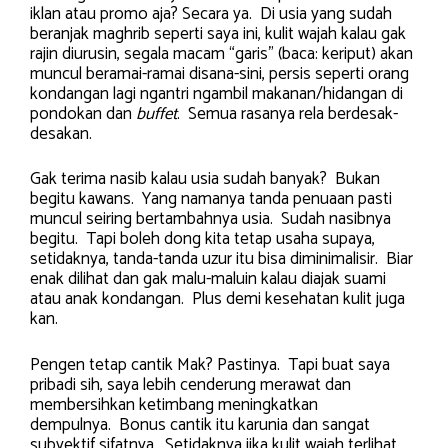
iklan atau promo aja? Secara ya. Di usia yang sudah
beranjak maghrib seperti saya ini, kulit wajah kalau gak
rajin diurusin, segala macam “garis” (baca: keriput) akan
muncul beramai-ramai disana-sini, persis seperti orang
kondangan lagi ngantri ngambil makanan/hidangan di
pondokan dan
buffet
. Semua rasanya rela berdesak-
desakan.
Gak terima nasib kalau usia sudah banyak? Bukan
begitu kawans. Yang namanya tanda penuaan pasti
muncul seiring bertambahnya usia. Sudah nasibnya
begitu. Tapi boleh dong kita tetap usaha supaya,
setidaknya, tanda-tanda uzur itu bisa diminimalisir. Biar
enak dilihat dan gak malu-maluin kalau diajak suami
atau anak kondangan. Plus demi kesehatan kulit juga
kan.
Pengen tetap cantik Mak? Pastinya. Tapi buat saya
pribadi sih, saya lebih cenderung merawat dan
membersihkan ketimbang meningkatkan
dempulnya. Bonus cantik itu karunia dan sangat
subyektif sifatnya. Setidaknya jika kulit wajah terlihat