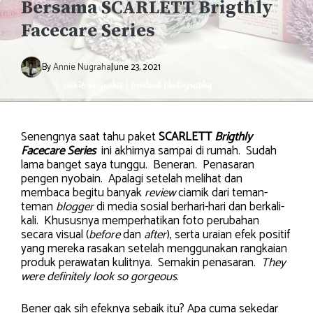
Bersama SCARLETT Brigthly
Facecare Series
By
Annie Nugraha
June 23, 2021
Senengnya saat tahu paket
SCARLETT
Brigthly
Facecare Series
ini akhirnya sampai di rumah. Sudah
lama banget saya tunggu. Beneran. Penasaran
pengen nyobain. Apalagi setelah melihat dan
membaca begitu banyak
review
ciamik dari teman-
teman
blogger
di media sosial berhari-hari dan berkali-
kali. Khususnya memperhatikan foto perubahan
secara visual (
before
dan
after
), serta uraian efek positif
yang mereka rasakan setelah menggunakan rangkaian
produk perawatan kulitnya. Semakin penasaran.
They
were definitely look so gorgeous
.
Bener gak sih efeknya sebaik itu? Apa cuma sekedar