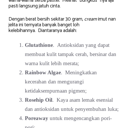
warna-warna serba pastel. Melihat “bungkus” nya aja
pasti langsung jatuh cinta.
Dengan berat bersih sekitar 30 gram,
cream
imut nan
jelita ini ternyata banyak banget loh
kelebihannya. Diantaranya adalah:
Glutathione
. Antioksidan yang dapat
membuat kulit tampak cerah, bersinar dan
warna kulit lebih merata;
Rainbow Algae
. Meningkatkan
kecerahan dan mengurangi
ketidaksempurnaan pigmen;
Rosehip Oil
. Kaya asam lemak esensial
dan antioksidan untuk penyembuhan luka;
Poreaway
untuk mengencangkan pori-
pori;