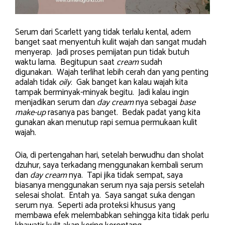
Serum dari Scarlett yang tidak terlalu kental, adem
banget saat menyentuh kulit wajah dan sangat mudah
menyerap. Jadi proses pemijatan pun tidak butuh
waktu lama. Begitupun saat
cream
sudah
digunakan. Wajah terlihat lebih cerah dan yang penting
adalah tidak
oily
. Gak banget kan kalau wajah kita
tampak berminyak-minyak begitu. Jadi kalau ingin
menjadikan serum dan
day cream
nya sebagai
base
make-up
rasanya pas banget. Bedak padat yang kita
gunakan akan menutup rapi semua permukaan kulit
wajah.
Oia, di pertengahan hari, setelah berwudhu dan sholat
dzuhur, saya terkadang menggunakan kembali serum
dan
day cream
nya. Tapi jika tidak sempat, saya
biasanya menggunakan serum nya saja persis setelah
selesai sholat. Entah ya. Saya sangat suka dengan
serum nya. Seperti ada proteksi khusus yang
membawa efek melembabkan sehingga kita tidak perlu