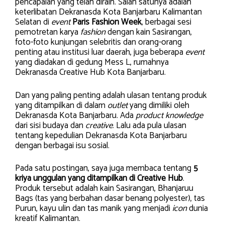
pencapaian yang telah diraih. Salah satunya adalah
keterlibatan Dekranasda Kota Banjarbaru Kalimantan
Selatan di
event
Paris Fashion Week
, berbagai sesi
pemotretan karya
fashion
dengan kain Sasirangan,
foto-foto kunjungan selebritis dan orang-orang
penting atau institusi luar daerah, juga beberapa
event
yang diadakan di gedung Mess L, rumahnya
Dekranasda Creative Hub Kota Banjarbaru.
Dan yang paling penting adalah ulasan tentang produk
yang ditampilkan di dalam
outlet
yang dimiliki oleh
Dekranasda Kota Banjarbaru. Ada
product knowledge
dari sisi budaya dan
creative
. Lalu ada pula ulasan
tentang kepedulian Dekranasda Kota Banjarbaru
dengan berbagai isu sosial.
Pada satu postingan, saya juga membaca tentang
5
kriya unggulan yang ditampilkan di Creative Hub
.
Produk tersebut adalah kain Sasirangan, Bhanjaruu
Bags (tas yang berbahan dasar benang polyester), tas
Purun, kayu ulin dan tas manik yang menjadi
icon
dunia
kreatif Kalimantan.