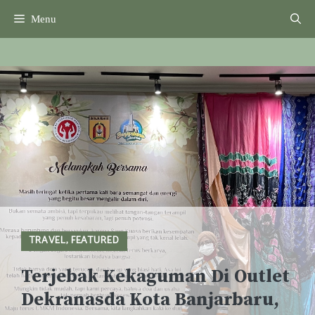
Skip
Menu
to
content
TRAVEL
,
FEATURED
Terjebak Kekaguman Di Outlet
Dekranasda Kota Banjarbaru,