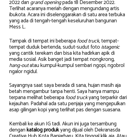
2022 dan
grand opening
pada 18 Desember 2022.
Terlihat acaranya meriah dengan mengundang artis
ibukota. Acara ini diselenggarakan di satu area terbuka
yang ada di tengah-tengah keseluruhan bangunan
Mess L.
Tampak di tempat ini beberapa
food truck
, tempat-
tempat duduk bertenda, sudut-sudut foto
istagenic
yang cantik terekam dan bisa kita hadirkan apik di
media sosial. Asik banget jadi tempat nongkrong,
hang-out
atau kumpul-kumpul sembari ngopi, ngobrol
ngalor ngidul.
Sayangnya saat saya berada di sana, hujan masih aja
betah mengambur tanpa henti. Saya hanya mampu
terpana melihat beberapa
food truck
yang terparkir dari
kejauhan. Padahal ada satu penjaja yang mengepulkan
asap gilingan kopi yang terlihat pas dengan suasana.
Kembali ke akun IG tadi. Akun ini juga tersambung
dengan
katalog produk
yang dijual oleh Dekranasda
Creative Hub Kota Banjarbaru. Kita tinggal klik aja. Atau