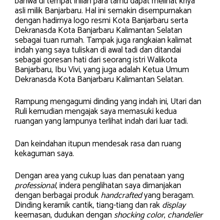
bahwa di tempat inilah para tamu dapat melihat kriya
asli milik Banjarbaru. Hal ini semakin disempurnakan
dengan hadirnya logo resmi Kota Banjarbaru serta
Dekranasda Kota Banjarbaru Kalimantan Selatan
sebagai tuan rumah. Tampak juga rangkaian kalimat
indah yang saya tuliskan di awal tadi dan ditandai
sebagai goresan hati dari seorang istri Walikota
Banjarbaru, Ibu Vivi, yang juga adalah Ketua Umum
Dekranasda Kota Banjarbaru Kalimantan Selatan.
Rampung mengagumi dinding yang indah ini, Utari dan
Ruli kemudian mengajak saya memasuki kedua
ruangan yang lampunya terlihat indah dari luar tadi.
Dan keindahan itupun mendesak rasa dan ruang
kekaguman saya.
Dengan area yang cukup luas dan penataan yang
professional
, indera penglihatan saya dimanjakan
dengan berbagai produk
handcrafted
yang beragam.
Dinding keramik cantik, tiang-tiang dan rak
display
keemasan, dudukan dengan
shocking color
,
chandelier