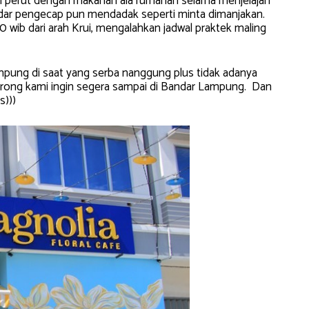
si perut dengan makanan ala rumahan selama menjelajah
adar pengecap pun mendadak seperti minta dimanjakan.
00 wib dari arah Krui, mengalahkan jadwal praktek maling
pung di saat yang serba nanggung plus tidak adanya
rong kami ingin segera sampai di Bandar Lampung. Dan
s)))