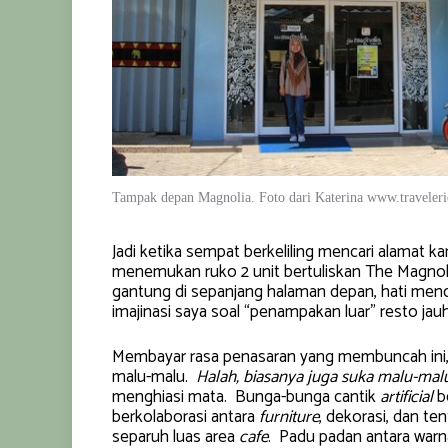
Tampak depan Magnolia. Foto dari Katerina www.traveler
Jadi ketika sempat berkeliling mencari alamat kar
menemukan ruko 2 unit bertuliskan The Magnol
gantung di sepanjang halaman depan, hati mend
imajinasi saya soal “penampakan luar” resto jau
Membayar rasa penasaran yang membuncah ini,
malu-malu.
Halah, biasanya juga suka malu-mal
menghiasi mata. Bunga-bunga cantik
artificial
be
berkolaborasi antara
furniture
, dekorasi, dan t
separuh luas area
cafe
. Padu padan antara warn