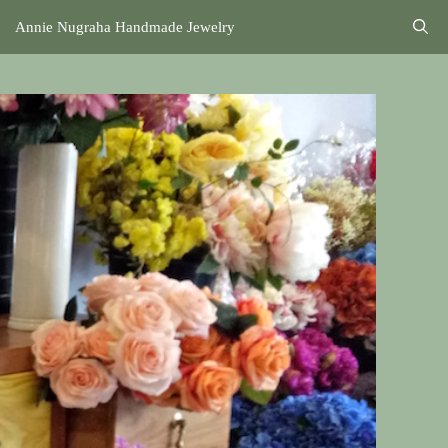
Annie Nugraha Handmade Jewelry