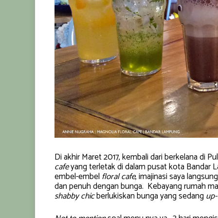
Di akhir Maret 2017, kembali dari berkelana di P
cafe
yang terletak di dalam pusat kota Bandar
embel-embel
floral cafe
, imajinasi saya langs
dan penuh dengan bunga. Kebayang rumah mak
shabby chic
berlukiskan bunga yang sedang
up-