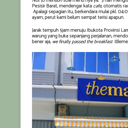
Not to mention
soal menu nya ya. 3 hari mengi
Pesisir Barat, mendengar kata
cafe
, otomatis r
Apalagi sepagian itu, berkendara mulai pkl. 04:
ayam, perut kami belum sempat terisi apapun.
Jarak tempuh 5jam menuju Ibukota Provinsi Lam
warung yang buka sepanjang perjalanan, mendo
bener aja,
we finally passed the breakfast
(((leme