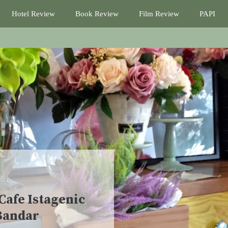
Hotel Review
Book Review
Film Review
PAPI
Cafe Istagenic
Bandar