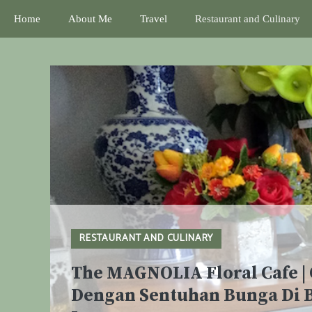
Skip
Home
About Me
Travel
Restaurant and Culinary
to
content
RESTAURANT AND CULINARY
The MAGNOLIA Floral Cafe | 
Dengan Sentuhan Bunga Di 