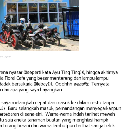
ien.com
ena nyasar (((seperti kata Ayu Ting Ting))), hingga akhirnya
ia Floral Cafe yang besar mentereng dan lampu-lampu
adak bersukaria (((lebay))). Ooohhh
waaaiitt
. Ternyata
h dari apa yang saya bayangkan.
 saya melangkah cepat dan masuk ke dalam resto tanpa
uin
. Baru selangkah masuk, pemandangan menyegarkanpun
rtebaran di sana-sini. Warna-warna indah terlihat mewah
entu saja aneka tanaman buatan yang menghiasi hampir
a terang berani dan warna lembutpun terlihat sangat elok