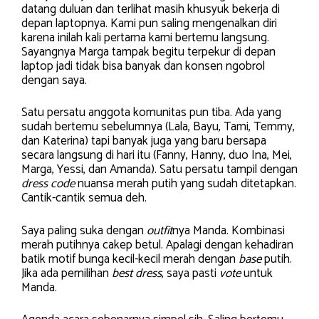
datang duluan dan terlihat masih khusyuk bekerja di
depan laptopnya. Kami pun saling mengenalkan diri
karena inilah kali pertama kami bertemu langsung.
Sayangnya Marga tampak begitu terpekur di depan
laptop jadi tidak bisa banyak dan konsen ngobrol
dengan saya.
Satu persatu anggota komunitas pun tiba. Ada yang
sudah bertemu sebelumnya (Lala, Bayu, Tami, Temmy,
dan Katerina) tapi banyak juga yang baru bersapa
secara langsung di hari itu (Fanny, Hanny, duo Ina, Mei,
Marga, Yessi, dan Amanda). Satu persatu tampil dengan
dress code
nuansa merah putih yang sudah ditetapkan.
Cantik-cantik semua deh.
Saya paling suka dengan
outfit
nya Manda. Kombinasi
merah putihnya cakep betul. Apalagi dengan kehadiran
batik motif bunga kecil-kecil merah dengan
base
putih.
Jika ada pemilihan
best dress
, saya pasti
vote
untuk
Manda.