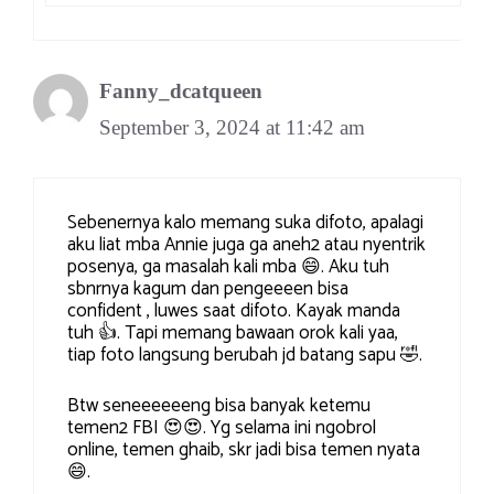
Fanny_dcatqueen
September 3, 2024 at 11:42 am
Sebenernya kalo memang suka difoto, apalagi
aku liat mba Annie juga ga aneh2 atau nyentrik
posenya, ga masalah kali mba 😄. Aku tuh
sbnrnya kagum dan pengeeeen bisa
confident , luwes saat difoto. Kayak manda
tuh 👍. Tapi memang bawaan orok kali yaa,
tiap foto langsung berubah jd batang sapu 🤣.
Btw seneeeeeeng bisa banyak ketemu
temen2 FBI 😍😍. Yg selama ini ngobrol
online, temen ghaib, skr jadi bisa temen nyata
😄.