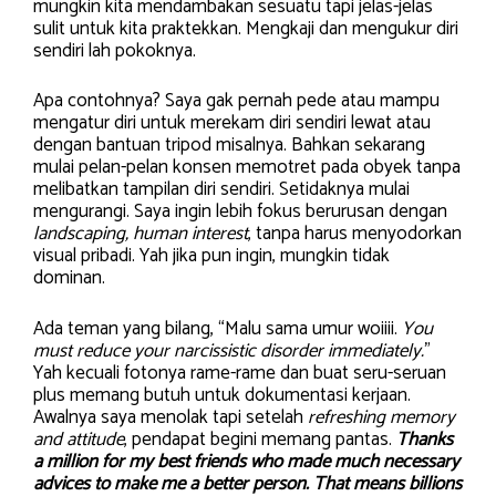
mungkin kita mendambakan sesuatu tapi jelas-jelas
sulit untuk kita praktekkan. Mengkaji dan mengukur diri
sendiri lah pokoknya.
Apa contohnya? Saya gak pernah pede atau mampu
mengatur diri untuk merekam diri sendiri lewat atau
dengan bantuan tripod misalnya. Bahkan sekarang
mulai pelan-pelan konsen memotret pada obyek tanpa
melibatkan tampilan diri sendiri. Setidaknya mulai
mengurangi. Saya ingin lebih fokus berurusan dengan
landscaping, human interest
, tanpa harus menyodorkan
visual pribadi. Yah jika pun ingin, mungkin tidak
dominan.
Ada teman yang bilang, “Malu sama umur woiiii.
You
must reduce your narcissistic disorder immediately.
”
Yah kecuali fotonya rame-rame dan buat seru-seruan
plus memang butuh untuk dokumentasi kerjaan.
Awalnya saya menolak tapi setelah
refreshing memory
and attitude
, pendapat begini memang pantas.
Thanks
a million for my best friends who made much necessary
advices to make me a better person.
That means billions