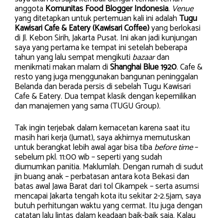
anggota
Komunitas Food Blogger Indonesia
.
Venue
yang ditetapkan untuk pertemuan kali ini adalah
Tugu
Kawisari Cafe & Eatery
(Kawisari Coffee)
yang berlokasi
di Jl. Kebon Sirih, Jakarta Pusat. Ini akan jadi kunjungan
saya yang pertama ke tempat ini setelah beberapa
tahun yang lalu sempat mengikuti
bazaar
dan
menikmati makan malam di
Shanghai Blue
1920
. Cafe &
resto yang juga menggunakan bangunan peninggalan
Belanda dan berada persis di sebelah Tugu Kawisari
Cafe & Eatery. Dua tempat klasik dengan kepemilikan
dan manajemen yang sama (TUGU Group).
Tak ingin terjebak dalam kemacetan karena saat itu
masih hari kerja (Jumat), saya akhirnya memutuskan
untuk berangkat lebih awal agar bisa tiba
before time
–
sebelum pkl. 11:00 wib – seperti yang sudah
diumumkan panitia. Maklumlah. Dengan rumah di sudut
jin buang anak – perbatasan antara kota Bekasi dan
batas awal Jawa Barat dari tol Cikampek – serta asumsi
mencapai Jakarta tengah kota itu sekitar 2-2.5jam, saya
butuh perhitungan waktu yang cermat. Itu juga dengan
catatan lalu lintas dalam keadaan baik-baik saja. Kalau