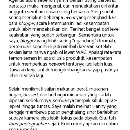
Agenda acara sebenarnya simpel sih. Saling bertemu,
bertatap muka, mengenal, dan mendekatkan diri antar
anggota sembari makan siang bersama. Yang sudah
sering mengikuti beberapa
event
yang menghadirkan
para
blogger
, acara ketemuan ini jadi kesempatan
untuk lebih mendekatkan diri. Terlihat banget dari level
keakraban yang sudah terbangun. Sementara untuk
saya,
blogger
yang lebih sering “ngandang” di rumah,
pertemuan seperti ini jadi nambah kenalan setelah
sekian lama hanya ngobrol lewat WAG. Apalagi rata-rata
teman-teman ini ada di usia produktif, kesempatan
untuk memperluas
network
tentunya jadi lebih luas.
Tawaran kerja untuk mengembangkan sayap pastinya
lebih mantab lagi.
Selain menikmati sajian makanan berat, makanan
ringan,
dessert
, dan berbagai minuman yang sudah
dipesan sebelumnya, semuanya tampak sibuk jeprat-
jepret hingga tuntas. Saya malah melihat Hanny yang
sengaja membawa papan penghalang sinar berlebihan
supaya kamera bisa lebih fokus pada obyek. Gitu tuh
food photographer
sejati. Kudu menyiapkan diri dalam
segala medan.