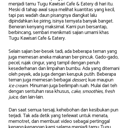
menjadi tamu Tugu Kawisari Cafe & Eatery di hari itu.
Meski di tahap awal saya melihat kuantitas yang kecil,
tapi pas wadah daun pisangnya diangkat lalu
dipindahkan ke piring, isinya ternyata banyak banget.
Beneran kenyang maksimal. Kami pun bersantap,
berbincang, sembari menikmati sajian umami khas
Tugu Kawisari Cafe & Eatery.
Selain sajian ber-besek tadi, ada beberapa teman yang
juga memesan aneka makanan ber-pincuk. Gado-gado,
pecel, rujak cingur, yang tampil dengan penuh
kesederhanan dan limpahan bumbu. Ada yang ditemani
oleh peyek, ada juga dengan kerupuk putih. Beberapa
teman juga memesan berbagai
dessert
, kue maupun
ice cream
. Minuman juga berlimpah ruah. Mulai dari teh
dengan sentuhan rasa khusus,
cake, smoothies, fresh
juice
, dan lain-lain.
Dan saat semua tersaji, kehebohan dan kesibukan pun
terjadi. Tak ada detik yang terlewat untuk menata,
memotret, dan membuat video sebagai pertinggal
kenang-kenangan kami selama menjadi tamu Tugu