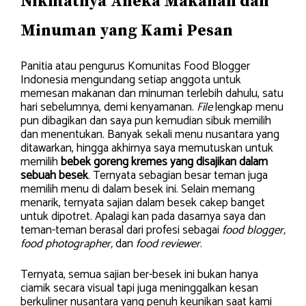
Nikmatnya
Aneka Makanan dan
Minuman yang Kami Pesan
Panitia atau pengurus Komunitas Food Blogger
Indonesia mengundang setiap anggota untuk
memesan makanan dan minuman terlebih dahulu, satu
hari sebelumnya, demi kenyamanan.
File
lengkap menu
pun dibagikan dan saya pun kemudian sibuk memilih
dan menentukan. Banyak sekali menu nusantara yang
ditawarkan, hingga akhirnya saya memutuskan untuk
memilih
bebek goreng kremes yang disajikan dalam
sebuah besek
. Ternyata sebagian besar teman juga
memilih menu di dalam besek ini. Selain memang
menarik, ternyata sajian dalam besek cakep banget
untuk dipotret. Apalagi kan pada dasarnya saya dan
teman-teman berasal dari profesi sebagai
food blogger,
food photographer,
dan
food reviewer
.
Ternyata, semua sajian ber-besek ini bukan hanya
ciamik secara visual tapi juga meninggalkan kesan
berkuliner nusantara yang penuh keunikan saat kami