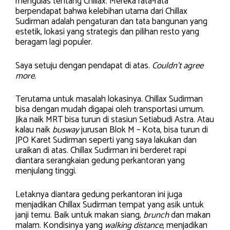
mengulas tentang Chillax. Mereka rata-rata
berpendapat bahwa kelebihan utama dari Chillax
Sudirman adalah pengaturan dan tata bangunan yang
estetik, lokasi yang strategis dan pilihan resto yang
beragam lagi populer.
Saya setuju dengan pendapat di atas.
Couldn’t agree
more.
Terutama untuk masalah lokasinya. Chillax Sudirman
bisa dengan mudah digapai oleh transportasi umum.
Jika naik MRT bisa turun di stasiun Setiabudi Astra. Atau
kalau naik
busway
jurusan Blok M – Kota, bisa turun di
JPO Karet Sudirman seperti yang saya lakukan dan
uraikan di atas. Chillax Sudirman ini berderet rapi
diantara serangkaian gedung perkantoran yang
menjulang tinggi.
Letaknya diantara gedung perkantoran ini juga
menjadikan Chillax Sudirman tempat yang asik untuk
janji temu. Baik untuk makan siang,
brunch
dan makan
malam. Kondisinya yang
walking distance
, menjadikan