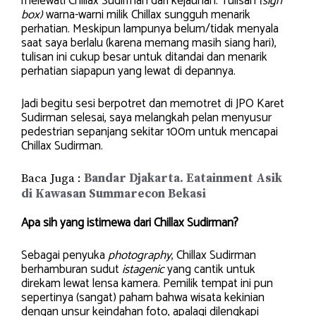
melewati Chillax Sudirman dari kejauhan. Tulisan
(sign
box)
warna-warni milik Chillax sungguh menarik
perhatian. Meskipun lampunya belum/tidak menyala
saat saya berlalu (karena memang masih siang hari),
tulisan ini cukup besar untuk ditandai dan menarik
perhatian siapapun yang lewat di depannya.
Jadi begitu sesi berpotret dan memotret di JPO Karet
Sudirman selesai, saya melangkah pelan menyusur
pedestrian sepanjang sekitar 100m untuk mencapai
Chillax Sudirman.
Baca Juga :
Bandar Djakarta. Eatainment Asik
di Kawasan Summarecon Bekasi
Apa sih yang istimewa dari Chillax Sudirman?
Sebagai penyuka
photography
, Chillax Sudirman
berhamburan sudut
istagenic
yang cantik untuk
direkam lewat lensa kamera. Pemilik tempat ini pun
sepertinya (sangat) paham bahwa wisata kekinian
dengan unsur keindahan foto, apalagi dilengkapi