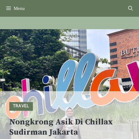
Skip
Menu
to
content
TRAVEL
Nongkrong Asik Di Chillax
Sudirman Jakarta