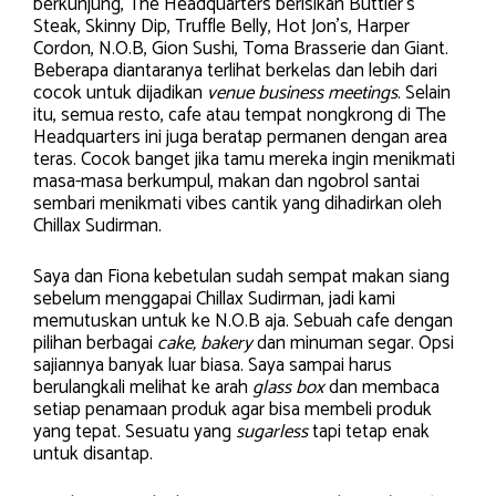
berkunjung, The Headquarters berisikan Buttler’s
Steak, Skinny Dip, Truffle Belly, Hot Jon’s, Harper
Cordon, N.O.B, Gion Sushi, Toma Brasserie dan Giant.
Beberapa diantaranya terlihat berkelas dan lebih dari
cocok untuk dijadikan
venue business meetings
. Selain
itu, semua resto, cafe atau tempat nongkrong di The
Headquarters ini juga beratap permanen dengan area
teras. Cocok banget jika tamu mereka ingin menikmati
masa-masa berkumpul, makan dan ngobrol santai
sembari menikmati vibes cantik yang dihadirkan oleh
Chillax Sudirman.
Saya dan Fiona kebetulan sudah sempat makan siang
sebelum menggapai Chillax Sudirman, jadi kami
memutuskan untuk ke N.O.B aja. Sebuah cafe dengan
pilihan berbagai
cake, bakery
dan minuman segar. Opsi
sajiannya banyak luar biasa. Saya sampai harus
berulangkali melihat ke arah
glass box
dan membaca
setiap penamaan produk agar bisa membeli produk
yang tepat. Sesuatu yang
sugarless
tapi tetap enak
untuk disantap.