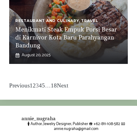
RESTAURANT AND CULINARY
,
TRAVEL
Menikmati Steak Empuk Porsi Besar
di Karnivor Kota Baru Parahyangan
Bandung
August 20, 2025
Previous
1
2
3
4
5
…
18
Next
annie_nugraha
🚺 Author, Jewelry Designer, Publisher
☎️ +62-811-108-582
📧
annie.nugraha@gmail.com