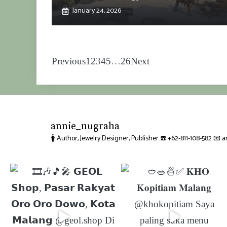
January 24, 2026
Previous
1
2
3
4
5
…
26
Next
annie_nugraha
🚺 Author, Jewelry Designer, Publisher
☎️ +62-811-108-582
📧 a