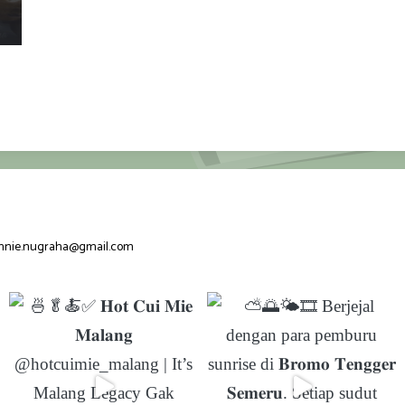
nnie.nugraha@gmail.com