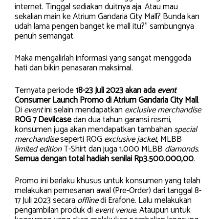
internet. Tinggal sediakan duitnya aja. Atau mau
sekalian main ke Atrium Gandaria City Mall? Bunda kan
udah lama pengen banget ke mall itu?” sambungnya
penuh semangat.
Maka mengalirlah informasi yang sangat menggoda
hati dan bikin penasaran maksimal.
Ternyata periode
18-23 Juli 2023 akan ada
event
Consumer Launch Promo di Atrium Gandaria City Mall
.
Di
event
ini selain mendapatkan
exclusive merchandise
ROG 7 Devilcase
dan dua tahun garansi resmi,
konsumen juga akan mendapatkan tambahan
special
merchandise
seperti ROG
exclusive jacket
, MLBB
limited edition
T-Shirt dan juga 1.000 MLBB
diamonds
.
Semua dengan total hadiah senilai Rp3.500.000,00
.
Promo ini berlaku khusus untuk konsumen yang telah
melakukan pemesanan awal (Pre-Order) dari tanggal 8-
17 Juli 2023 secara
offline
di Erafone. Lalu melakukan
pengambilan produk di
event venue
. Ataupun untuk