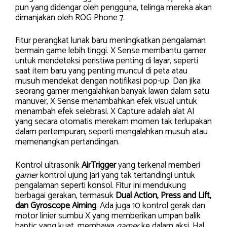
pun yang didengar oleh pengguna, telinga mereka akan
dimanjakan oleh ROG Phone 7.
Fitur perangkat lunak baru meningkatkan pengalaman
bermain game lebih tinggi. X Sense membantu gamer
untuk mendeteksi peristiwa penting di layar, seperti
saat item baru yang penting muncul di peta atau
musuh mendekat dengan notifikasi pop-up. Dan jika
seorang gamer mengalahkan banyak lawan dalam satu
manuver, X Sense menambahkan efek visual untuk
menambah efek selebrasi. X Capture adalah alat AI
yang secara otomatis merekam momen tak terlupakan
dalam pertempuran, seperti mengalahkan musuh atau
memenangkan pertandingan.
Kontrol ultrasonik
AirTrigger
yang terkenal memberi
gamer
kontrol ujung jari yang tak tertandingi untuk
pengalaman seperti konsol. Fitur ini mendukung
berbagai gerakan, termasuk
Dual Action, Press and Lift,
dan Gyroscope Aiming
. Ada juga 10 kontrol gerak dan
motor linier sumbu X yang memberikan umpan balik
haptic yang kuat, membawa
gamer
ke dalam aksi. Hal