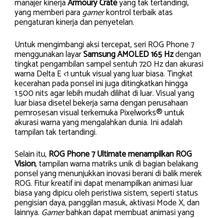
manajer kinerja
Armoury Crate
yang tak tertandingi,
yang memberi para
gamer
kontrol terbaik atas
pengaturan kinerja dan penyetelan.
Untuk mengimbangi aksi tercepat, seri ROG Phone 7
menggunakan layar
Samsung AMOLED 165 Hz
dengan
tingkat pengambilan sampel sentuh 720 Hz dan akurasi
warna Delta E <1 untuk visual yang luar biasa. Tingkat
kecerahan pada ponsel ini juga ditingkatkan hingga
1.500 nits agar lebih mudah dilihat di luar. Visual yang
luar biasa disetel bekerja sama dengan perusahaan
pemrosesan visual terkemuka Pixelworks® untuk
akurasi warna yang mengalahkan dunia. Ini adalah
tampilan tak tertandingi.
Selain itu,
ROG Phone 7 Ultimate menampilkan ROG
Vision
, tampilan warna matriks unik di bagian belakang
ponsel yang menunjukkan inovasi berani di balik merek
ROG. Fitur kreatif ini dapat menampilkan animasi luar
biasa yang dipicu oleh peristiwa sistem, seperti status
pengisian daya, panggilan masuk, aktivasi Mode X, dan
lainnya.
Gamer
bahkan dapat membuat animasi yang