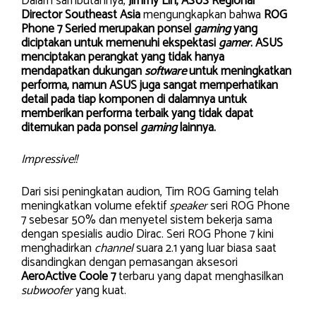
Dalam sambutannya,
Jimmy Lin, ASUS Regional
Director Southeast Asia
mengungkapkan bahwa
ROG
Phone 7 Seried merupakan ponsel
gaming
yang
diciptakan untuk memenuhi ekspektasi
gamer
. ASUS
menciptakan perangkat yang tidak hanya
mendapatkan dukungan
software
untuk meningkatkan
performa, namun ASUS juga sangat memperhatikan
detail pada tiap komponen di dalamnya untuk
memberikan performa terbaik yang tidak dapat
ditemukan pada ponsel
gaming
lainnya.
Impressive!!
Dari sisi peningkatan audion, Tim ROG Gaming telah
meningkatkan volume efektif
speaker
seri ROG Phone
7 sebesar 50% dan menyetel sistem bekerja sama
dengan spesialis audio Dirac. Seri ROG Phone 7 kini
menghadirkan
channel
suara 2.1 yang luar biasa saat
disandingkan dengan pemasangan aksesori
AeroActive Coole 7
terbaru yang dapat menghasilkan
subwoofer
yang kuat.