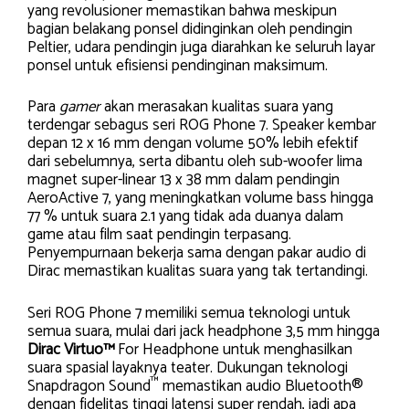
yang revolusioner memastikan bahwa meskipun
bagian belakang ponsel didinginkan oleh pendingin
Peltier, udara pendingin juga diarahkan ke seluruh layar
ponsel untuk efisiensi pendinginan maksimum.
Para
gamer
akan merasakan kualitas suara yang
terdengar sebagus seri ROG Phone 7. Speaker kembar
depan 12 x 16 mm dengan volume 50% lebih efektif
dari sebelumnya, serta dibantu oleh sub-woofer lima
magnet super-linear 13 x 38 mm dalam pendingin
AeroActive 7, yang meningkatkan volume bass hingga
77 % untuk suara 2.1 yang tidak ada duanya dalam
game atau film saat pendingin terpasang.
Penyempurnaan bekerja sama dengan pakar audio di
Dirac memastikan kualitas suara yang tak tertandingi.
Seri ROG Phone 7 memiliki semua teknologi untuk
semua suara, mulai dari jack headphone 3,5 mm hingga
Dirac Virtuo™
For Headphone untuk menghasilkan
suara spasial layaknya teater. Dukungan teknologi
™
Snapdragon Sound
memastikan audio Bluetooth®
dengan fidelitas tinggi latensi super rendah, jadi apa