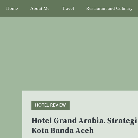
Skip
Home
About Me
Travel
Restaurant and Culinary
to
content
HOTEL REVIEW
Hotel Grand Arabia. Strateg
Kota Banda Aceh