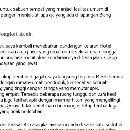
tuk sebuah tempat yang menjadi fasilitas umum di
pengen menjelajah apa aja yang ada di lapangan Blang
Songket Aceh.
ak, saya kembali menebarkan pandangan ke arah Hotel
enyediakan area parkir yang muat untuk sekitar enam hingga
gunjung bisa menitipkan kendaraannya di bahu jalan. Cukup
ndaraan yang lewat.
ukup berat dan gagah, saya langsung terpana. Meski berada
an dengan rumah-rumah penduduk, kemegahan sebuah
ng
yang tinggi dengan tangga yang memutar apik,
ng empat. Tersedia beberapa ruang tunggu dan
cafe
kecil
a juga terlihat apik dengan marmer hitam yang mengelilingi.
 design
nya tidak berlebihan dan ruangan tetap terlihat lega.
ang tidak berlebihan.
kan terasa lebih asik jika layanan ini ada di salah satu sudut di