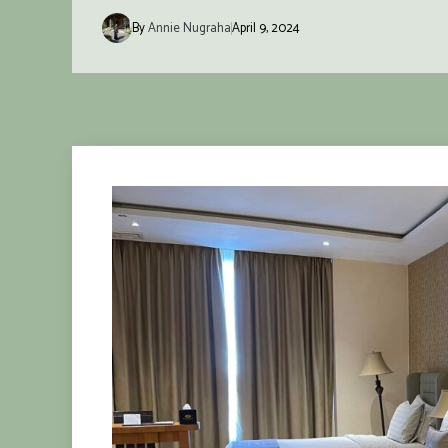
By
Annie Nugraha
April 9, 2024