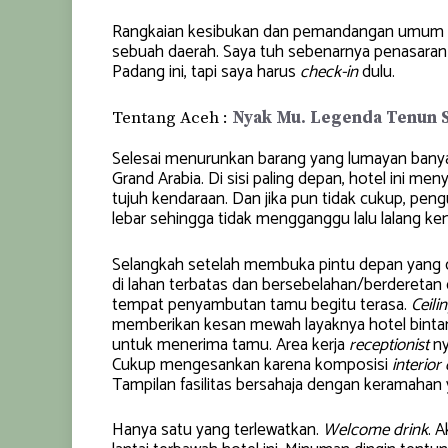
Rangkaian kesibukan dan pemandangan umum un
sebuah daerah. Saya tuh sebenarnya penasaran 
Padang ini, tapi saya harus
check-in
dulu.
Tentang Aceh :
Nyak Mu. Legenda Tenun 
Selesai menurunkan barang yang lumayan bany
Grand Arabia. Di sisi paling depan, hotel ini m
tujuh kendaraan. Dan jika pun tidak cukup, pen
lebar sehingga tidak mengganggu lalu lalang ke
Selangkah setelah membuka pintu depan yang c
di lahan terbatas dan bersebelahan/berderet
tempat penyambutan tamu begitu terasa.
Ceili
memberikan kesan mewah layaknya hotel binta
untuk menerima tamu. Area kerja
receptionist
ny
Cukup mengesankan karena komposisi
interior
Tampilan fasilitas bersahaja dengan keramahan y
Hanya satu yang terlewatkan.
Welcome drink
. A