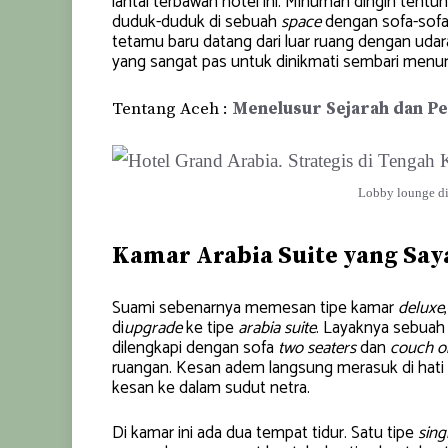
lantai terbawah hotel ini. Minuman dingin tent
duduk-duduk di sebuah
space
dengan sofa-sofa
tetamu baru datang dari luar ruang dengan udar
yang sangat pas untuk dinikmati sembari menun
Tentang Aceh :
Menelusur Sejarah dan P
Lobby lounge di
Kamar Arabia Suite yang Say
Suami sebenarnya memesan tipe kamar
deluxe
di
upgrade
ke tipe
arabia suite
. Layaknya sebuah 
dilengkapi dengan sofa
two seaters
dan
couch o
ruangan. Kesan adem langsung merasuk di hati 
kesan ke dalam sudut netra.
Di kamar ini ada dua tempat tidur. Satu tipe
sing