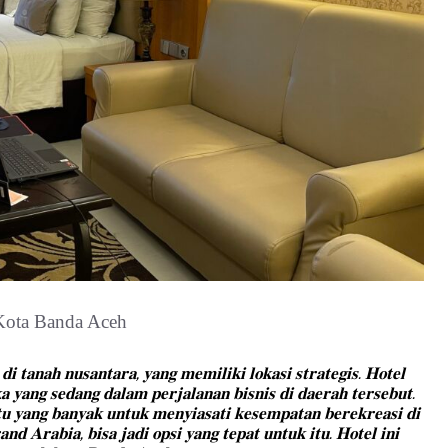
𝐝𝐢 𝐭𝐚𝐧𝐚𝐡 𝐧𝐮𝐬𝐚𝐧𝐭𝐚𝐫𝐚, 𝐲𝐚𝐧𝐠 𝐦𝐞𝐦𝐢𝐥𝐢𝐤𝐢 𝐥𝐨𝐤𝐚𝐬𝐢 𝐬𝐭𝐫𝐚𝐭𝐞𝐠𝐢𝐬. 𝐇𝐨𝐭𝐞𝐥
𝐚 𝐲𝐚𝐧𝐠 𝐬𝐞𝐝𝐚𝐧𝐠 𝐝𝐚𝐥𝐚𝐦 𝐩𝐞𝐫𝐣𝐚𝐥𝐚𝐧𝐚𝐧 𝐛𝐢𝐬𝐧𝐢𝐬 𝐝𝐢 𝐝𝐚𝐞𝐫𝐚𝐡 𝐭𝐞𝐫𝐬𝐞𝐛𝐮𝐭.
𝐮 𝐲𝐚𝐧𝐠 𝐛𝐚𝐧𝐲𝐚𝐤 𝐮𝐧𝐭𝐮𝐤 𝐦𝐞𝐧𝐲𝐢𝐚𝐬𝐚𝐭𝐢 𝐤𝐞𝐬𝐞𝐦𝐩𝐚𝐭𝐚𝐧 𝐛𝐞𝐫𝐞𝐤𝐫𝐞𝐚𝐬𝐢 𝐝𝐢
𝐝 𝐀𝐫𝐚𝐛𝐢𝐚, 𝐛𝐢𝐬𝐚 𝐣𝐚𝐝𝐢 𝐨𝐩𝐬𝐢 𝐲𝐚𝐧𝐠 𝐭𝐞𝐩𝐚𝐭 𝐮𝐧𝐭𝐮𝐤 𝐢𝐭𝐮. 𝐇𝐨𝐭𝐞𝐥 𝐢𝐧𝐢