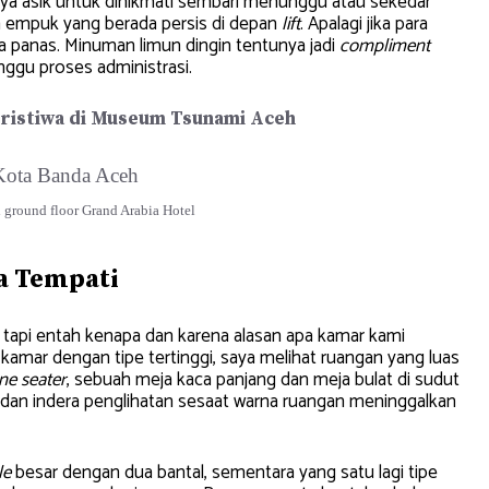
unya asik untuk dinikmati sembari menunggu atau sekedar
 empuk yang berada persis di depan
lift
. Apalagi jika para
a panas. Minuman limun dingin tentunya jadi
compliment
ggu proses administrasi.
eristiwa di Museum Tsunami Aceh
 ground floor Grand Arabia Hotel
a Tempati
, tapi entah kenapa dan karena alasan apa kamar kami
kamar dengan tipe tertinggi, saya melihat ruangan yang luas
ne seater
, sebuah meja kaca panjang dan meja bulat di sudut
dan indera penglihatan sesaat warna ruangan meninggalkan
le
besar dengan dua bantal, sementara yang satu lagi tipe