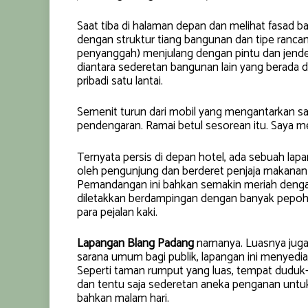
Saat tiba di halaman depan dan melihat fasad ba
dengan struktur tiang bangunan dan tipe rancang 
penyanggah) menjulang dengan pintu dan jendel
diantara sederetan bangunan lain yang berada d
pribadi satu lantai.
Semenit turun dari mobil yang mengantarkan sa
pendengaran. Ramai betul sesorean itu. Saya 
Ternyata persis di depan hotel, ada sebuah lap
oleh pengunjung dan berderet penjaja makanan da
Pemandangan ini bahkan semakin meriah denga
diletakkan berdampingan dengan banyak pepoh
para pejalan kaki.
Lapangan Blang Padang
namanya. Luasnya juga g
sarana umum bagi publik, lapangan ini menyediak
Seperti taman rumput yang luas, tempat duduk-du
dan tentu saja sederetan aneka penganan untuk 
bahkan malam hari.