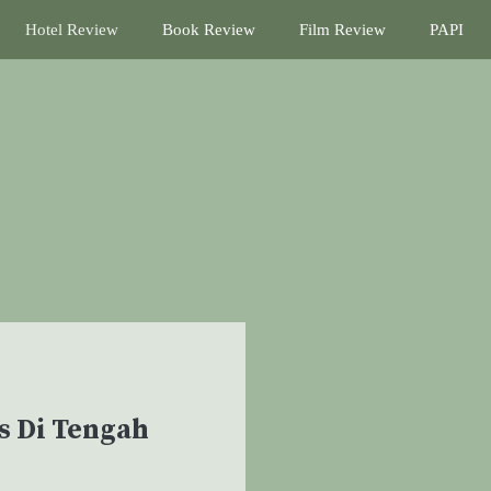
Hotel Review
Book Review
Film Review
PAPI
is Di Tengah