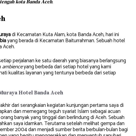
𝐢 𝐭𝐞𝐧𝐠𝐚𝐡 𝐤𝐨𝐭𝐚 𝐁𝐚𝐧𝐝𝐚 𝐀𝐜𝐞𝐡.
eh
uraya
di Kecamatan Kuta Alam, kota Banda Aceh, hari ini
bia
yang berada di Kecamatan Baiturrahman. Sebuah hotel
a Aceh.
 setiap perjalanan ke satu daerah yang biasanya berlangsung
n
ambience
yang berbeda dari setiap hotel yang kami
ati kualitas layanan yang tentunya berbeda dari setiap
 Muraya Hotel Banda Aceh
akhir dari serangkaian kegiatan kunjungan pertama saya di
pkan dan memegang teguh syariat Islam sebagai acuan
orang banyak yang tinggal dan berlindung di Aceh. Sebuah
bahkan saya idamkan. Terutama setelah melihat gempa dan
ber 2004 dan menjadi sumber berita berbulan-bulan bagi
omen yang begitu menggerakkan dan menyentuh sanubari.