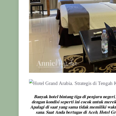
𝐁𝐚𝐧𝐲𝐚𝐤 𝐡𝐨𝐭𝐞𝐥 𝐛𝐢𝐧𝐭𝐚𝐧𝐠 𝐭𝐢𝐠𝐚 𝐝𝐢 𝐩𝐞𝐧𝐣𝐮𝐫𝐮 𝐧𝐞𝐠𝐞𝐫𝐢, 
𝐝𝐞𝐧𝐠𝐚𝐧 𝐤𝐨𝐧𝐝𝐢𝐬𝐢 𝐬𝐞𝐩𝐞𝐫𝐭𝐢 𝐢𝐧𝐢 𝐜𝐨𝐜𝐨𝐤 𝐮𝐧𝐭𝐮𝐤 𝐦𝐞𝐫𝐞𝐤
𝐀𝐩𝐚𝐥𝐚𝐠𝐢 𝐝𝐢 𝐬𝐚𝐚𝐭 𝐲𝐚𝐧𝐠 𝐬𝐚𝐦𝐚 𝐭𝐢𝐝𝐚𝐤 𝐦𝐞𝐦𝐢𝐥𝐢𝐤𝐢 𝐰𝐚𝐤
𝐬𝐚𝐧𝐚. 𝐒𝐚𝐚𝐭 𝐀𝐧𝐝𝐚 𝐛𝐞𝐫𝐭𝐮𝐠𝐚𝐬 𝐝𝐢 𝐀𝐜𝐞𝐡, 𝐇𝐨𝐭𝐞𝐥 𝐆𝐫𝐚