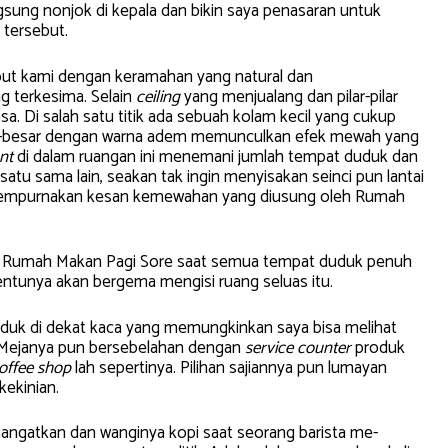
sung nonjok di kepala dan bikin saya penasaran untuk
 tersebut.
t kami dengan keramahan yang natural dan
 terkesima. Selain
ceiling
yang menjualang dan pilar-pilar
asa. Di salah satu titik ada sebuah kolam kecil yang cukup
ar-besar dengan warna adem memunculkan efek mewah yang
ant
di dalam ruangan ini menemani jumlah tempat duduk dan
satu sama lain, seakan tak ingin menyisakan seinci pun lantai
nyempurnakan kesan kemewahan yang diusung oleh Rumah
 Rumah Makan Pagi Sore saat semua tempat duduk penuh
entunya akan bergema mengisi ruang seluas itu.
k di dekat kaca yang memungkinkan saya bisa melihat
. Mejanya pun bersebelahan dengan
service counter
produk
offee shop
lah sepertinya. Pilihan sajiannya pun lumayan
kekinian.
angatkan dan wanginya kopi saat seorang barista me-