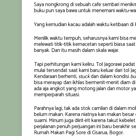
Saya nongkrong di sebuah cafe sembari menikm
buku pun saya bawa untuk menemani waktu-w
Yang kemudian kacau adalah waktu ketibaan di
Menilik waktu tempuh, seharusnya kami bisa me
melewati titik-titik kemacetan seperti biasa saa
banyak. Dan itu masih dalam skala wajar.
Tapi perhitungan kami keliru. Tol Jagorawi pada
mulai tersendat saat kami baru keluar dari tol J
Kendaraan berhenti,
stuck
dan dalam kondisi
bu
bisa merayap dan ikhlas bermenit-menit diam di
ada aja angkot yang motong jalan dan motor yan
memperparah situasi.
Parahnya lagi, tak ada stok camilan di dalam mo
belum makan. Karena niatnya kan makan besar di
suami. Minum juga diirit-irit karena takut kebel
perjalanan penuh perjuangan ini baru berakhir se
Rumah Makan Pagi Sore di Cisarua, Bogor.