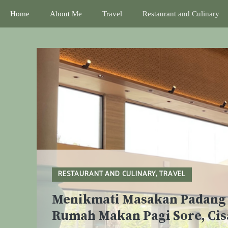
Skip
Home
About Me
Travel
Restaurant and Culinary
to
content
RESTAURANT AND CULINARY
,
TRAVEL
Menikmati Masakan Padang 
Rumah Makan Pagi Sore, Cis