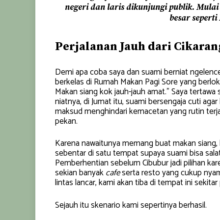
negeri dan laris dikunjungi publik. Mula
besar sepert
Perjalanan Jauh dari Cikara
Demi apa coba saya dan suami berniat ngelenc
berkelas di Rumah Makan Pagi Sore yang berlo
Makan siang kok jauh-jauh amat.” Saya tertawa s
niatnya, di Jumat itu, suami bersengaja cuti ag
maksud menghindari kemacetan yang rutin terja
pekan.
Karena nawaitunya memang buat makan siang, kam
sebentar di satu tempat supaya suami bisa salat
Pemberhentian sebelum Cibubur jadi pilihan kar
sekian banyak
cafe
serta resto yang cukup nyam
lintas lancar, kami akan tiba di tempat ini sekitar
Sejauh itu skenario kami sepertinya berhasil.