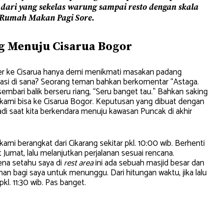
i dari yang sekelas warung sampai resto dengan skala
i Rumah Makan Pagi Sore.
ng Menuju Cisarua Bogor
er ke Cisarua hanya demi menikmati masakan padang
kasi di sana? Seorang teman bahkan berkomentar “Astaga.
embari balik berseru riang, “Seru banget tau.” Bahkan saking
ar kami bisa ke Cisarua Bogor. Keputusan yang dibuat dengan
di saat kita berkendara menuju kawasan Puncak di akhir
i berangkat dari Cikarang sekitar pkl. 10:00 wib. Berhenti
 Jumat, lalu melanjutkan perjalanan sesuai rencana.
ena setahu saya di
rest area
ini ada sebuah masjid besar dan
an bagi saya untuk menunggu. Dari hitungan waktu, jika lalu
 pkl. 11:30 wib. Pas banget.