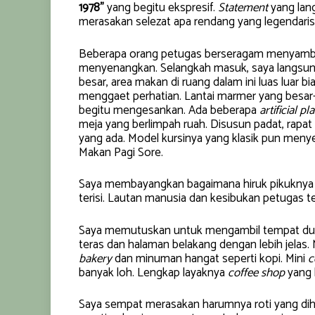
1978”
yang begitu ekspresif.
Statement
yang lang
merasakan selezat apa rendang yang legendaris
Beberapa orang petugas berseragam menyambu
menyenangkan. Selangkah masuk, saya langsung
besar, area makan di ruang dalam ini luas luar bi
menggaet perhatian. Lantai marmer yang bes
begitu mengesankan. Ada beberapa
artificial pl
meja yang berlimpah ruah. Disusun padat, rapat 
yang ada. Model kursinya yang klasik pun me
Makan Pagi Sore.
Saya membayangkan bagaimana hiruk pikuknya
terisi. Lautan manusia dan kesibukan petugas t
Saya memutuskan untuk mengambil tempat dudu
teras dan halaman belakang dengan lebih jelas
bakery
dan minuman hangat seperti kopi. Mini
c
banyak loh. Lengkap layaknya
coffee shop
yang 
Saya sempat merasakan harumnya roti yang dih