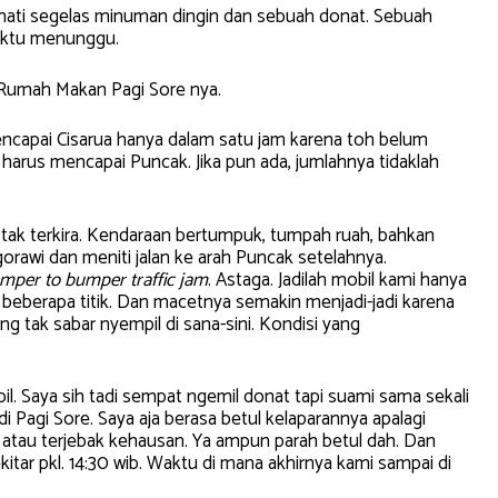
ati segelas minuman dingin dan sebuah donat. Sebuah
aktu menunggu.
 Rumah Makan Pagi Sore nya.
ncapai Cisarua hanya dalam satu jam karena toh belum
t harus mencapai Puncak. Jika pun ada, jumlahnya tidaklah
t tak terkira. Kendaraan bertumpuk, tumpah ruah, bahkan
agorawi dan meniti jalan ke arah Puncak setelahnya.
mper to bumper traffic jam
. Astaga. Jadilah mobil kami hanya
 beberapa titik. Dan macetnya semakin menjadi-jadi karena
g tak sabar nyempil di sana-sini. Kondisi yang
bil. Saya sih tadi sempat ngemil donat tapi suami sama sekali
 Pagi Sore. Saya aja berasa betul kelaparannya apalagi
et atau terjebak kehausan. Ya ampun parah betul dah. Dan
kitar pkl. 14:30 wib. Waktu di mana akhirnya kami sampai di