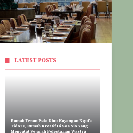
LATEST POSTS
Rumah Tenun Puta Dino Kayangan Ngofa
Tidore, Rumah Kreatif Di Soa Sio Yang
Mencatat Sejarah Pelestarian Wastra