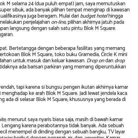
ok M selama 24 (dua puluh empat) jam, saya memutuskan
uper sibuk, ada banyak pilihan tempat menginap di kawasan
ualifikasinya juga beragam. Mulai dari
budget hotel
hingga
h melakukan penjelajahan
on-line
, pilihan akhirnya jatuh pada
pan langsung dengan salah satu pintu Blok M Square.
garan.
g tepat. Bertetangga dengan beberapa fasilitas yang memang
pertokoan Blok M Square, toko buku Gramedia, Circle K mini
dahan untuk masuk dan keluar kawasan.
Drop on
dan
drop
etidaknya ada barisan parkiran yang memang diperuntukkan
ndah, tapi karena si bungsu pengen ikutan akhirnya kamar
i menghadap ke arah Blok M Square. Jadi lewat jendela kaca
g ada di selasar Blok M Square, khususnya yang berada di
ite
, menurut saya nyaris biasa saja, masih di bawah kamar
s. Lengang karena perabotannya tidak banyak. Ada sebuah
kecil menempel di dinding dengan sebuah bangku, TV layar