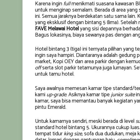
Karena ingin
full
menikmati suasana kawasan Bl
untuk menginap semalam. Berada di area yang s
ini. Semua jaraknya berdekatan satu sama lain. K
yang eksklusif dengan bintang 5 (lima). Setela
FAVE Melawai Hotel
yang sisi depannya berhada
Bagus lokasinya, biaya sewanya pas dengan ang
Hotel bintang 3 (tiga) ini ternyata pilihan yan
ingin saya hampiri. Diantaranya adalah gedung 
market, Kopi OEY dan area parkir dengan kemu
off
serta slot parkir tetamunya juga lumayan. S
untuk tamu hotel.
Saya awalnya memesan kamar tipe standard/tere
kami
up-grade
. Asiknya kamar tipe
junior suite
in
kamar, saya bisa memantau banyak kegiatan yan
pintu Emerald.
Untuk kamarnya sendiri, meski berada di level
su
standard hotel bintang 5. Ukurannya cukup lua
tempat tidur
king size
, sofa dua dudukan, meja 