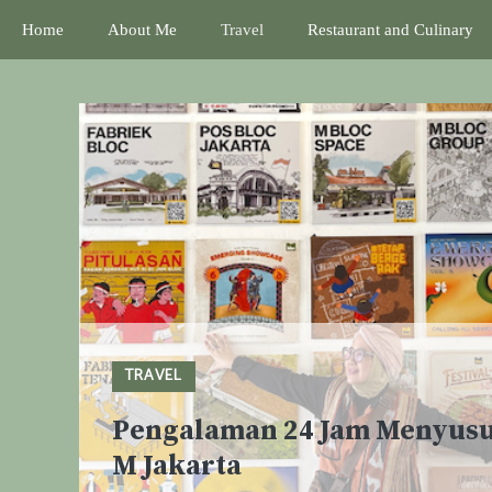
Skip
Home
About Me
Travel
Restaurant and Culinary
to
content
TRAVEL
Pengalaman 24 Jam Menyusu
M Jakarta