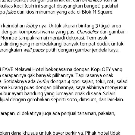
taries
berikut dengan penanak air, dan
amenities
. Kamar
 kulkas kecil (duh ini sangat disayangkan banget) padahal
apa
juice
dari kios minuman yang ada di Blok M Square.
an keindahan
lobby
nya. Untuk ukuran bintang 3 (tiga), area
ir dengan komposisi warna yang pas.
Chandelier
dan gambar-
n Monroe tampak ramai menjadi dekorasi. Termasuk
atu dinding yang membelakangi banyak tempat duduk untuk
serangkaian
wall paper
putih dengan gambar jendela kayu.
ini FAVE Melawai Hotel bekerjasama dengan Kopi OEY yang
n sarapannya gak banyak pilihannya. Tapi rasanya enak
a. Setidaknya ada
buffet
dengan 4 opsi sajian, telur, roti, salad
ena kurang puas dengan pilihannya, saya akhirnya menyusur
bubur ayam bandung yang lumayan enak di sana. Selain
ijual dengan gerobakan seperti soto, dimsum, dan lain-lain.
rapan, di dekatnya juga ada penjual tanaman, pakaian,
apkan dana khusus untuk bayar parkir ya. Pihak hotel tidak