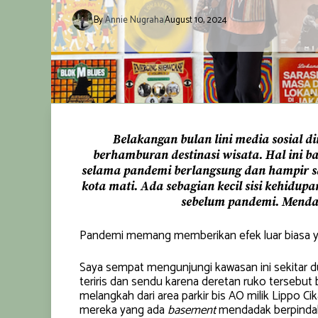
By
Annie Nugraha
August 10, 2024
Belakangan bulan lini media sosial 
berhamburan destinasi wisata. Hal ini 
selama pandemi berlangsung dan hampir sa
kota mati. Ada sebagian kecil sisi kehidup
sebelum pandemi. Mendada
Pandemi memang memberikan efek luar biasa y
Saya sempat mengunjungi kawasan ini sekitar dua
teriris dan sendu karena deretan ruko tersebut b
melangkah dari area parkir bis AO milik Lippo Cik
mereka yang ada
basement
mendadak berpindah 