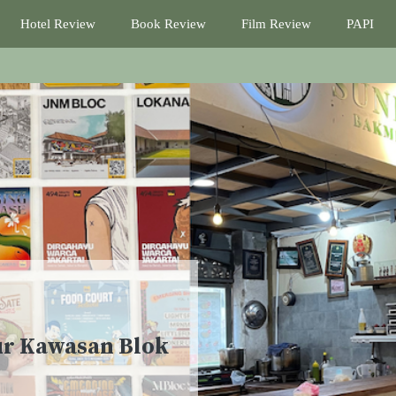
Hotel Review
Book Review
Film Review
PAPI
r Kawasan Blok