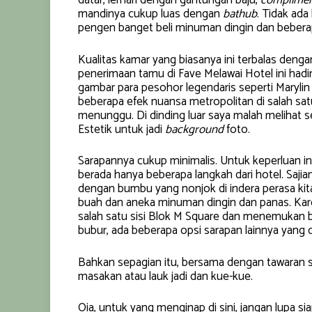
datar, lemari dengan gantungan baju,
complimen
mandinya cukup luas dengan
bathub
. Tidak ada
pengen banget beli minuman dingin dan beber
Kualitas kamar yang biasanya ini terbalas deng
penerimaan tamu di Fave Melawai Hotel ini had
gambar para pesohor legendaris seperti Maryli
beberapa efek nuansa metropolitan di salah s
menunggu. Di dinding luar saya malah melihat 
Estetik untuk jadi
background
foto.
Sarapannya cukup minimalis. Untuk keperluan 
berada hanya beberapa langkah dari hotel. Sajia
dengan bumbu yang nonjok di indera perasa kit
buah dan aneka minuman dingin dan panas. Kar
salah satu sisi Blok M Square dan menemukan 
bubur, ada beberapa opsi sarapan lainnya yang d
Bahkan sepagian itu, bersama dengan tawaran sa
masakan atau lauk jadi dan kue-kue.
Oia, untuk yang menginap di sini, jangan lupa si