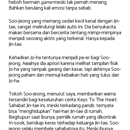
heboh bermain
game
meski tak pernah menang.
Bahkan berulang kali emosi tanpa sebab.
Soo-jeong yang memang sedari kecil kenal dengan Jin-
tae, sangat melindungi lelaki autis ini. Dia bersukacita
makan bersama dan bercerita tentang mimpi-mimpinya
menjadi seorang aktris yang terkenal. Hanya kepada
Jin-tae.
Kehadiran Jo-ha tentunya menjadi pe-er bagi Soo-
jeong. Awalnya dia apriori karena melihat tampilan fisik
Jo-ha yang tampak garang dan kasar, tapi akhirnya Soo-
jeong paham dan memuji kebaikan hati yang tulus dari
Jo-ha.
Tokoh Soo-jeong, menurut saya, memberikan warna
tersendiri bagi keseluruhan cerita Keys To The Heart.
Sahabat Jin-tae ini, meski terkadang pandir, ternyata
bisa “menghidupkan” hari-hari Jin-tae di rumah.
Begitupun saat ibunya, pemilik rumah yang dikontrak
In-sook, bersikap keras terhadap keluarga Jin-tae, Soo-
jeong selalu membela sahabatnya itu. Meski ibunya