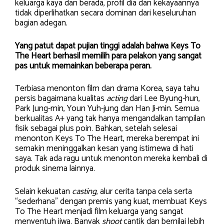
keluarga kaya dan berada, profil dia dan kekayaannya
tidak diperlihatkan secara dominan dari keseluruhan
bagian adegan.
Yang patut dapat pujian tinggi adalah bahwa Keys To
The Heart berhasil memilih para pelakon yang sangat
pas untuk memainkan beberapa peran.
Terbiasa menonton film dan drama Korea, saya tahu
persis bagaimana kualitas
acting
dari Lee Byung-hun,
Park Jung-min, Youn Yuh-jung dan Han Ji-min. Semua
berkualitas A+ yang tak hanya mengandalkan tampilan
fisik sebagai plus poin. Bahkan, setelah selesai
menonton Keys To The Heart, mereka berempat ini
semakin meninggalkan kesan yang istimewa di hati
saya. Tak ada ragu untuk menonton mereka kembali di
produk sinema lainnya.
Selain kekuatan
casting
, alur cerita tanpa cela serta
“sederhana” dengan premis yang kuat, membuat Keys
To The Heart menjadi film keluarga yang sangat
menyentuh jiwa. Banyak
shoot
cantik dan bernilai lebih