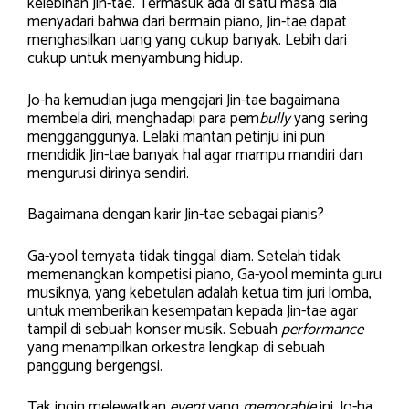
kelebihan Jin-tae. Termasuk ada di satu masa dia
menyadari bahwa dari bermain piano, Jin-tae dapat
menghasilkan uang yang cukup banyak. Lebih dari
cukup untuk menyambung hidup.
Jo-ha kemudian juga mengajari Jin-tae bagaimana
membela diri, menghadapi para pem
bully
yang sering
mengganggunya. Lelaki mantan petinju ini pun
mendidik Jin-tae banyak hal agar mampu mandiri dan
mengurusi dirinya sendiri.
Bagaimana dengan karir Jin-tae sebagai pianis?
Ga-yool ternyata tidak tinggal diam. Setelah tidak
memenangkan kompetisi piano, Ga-yool meminta guru
musiknya, yang kebetulan adalah ketua tim juri lomba,
untuk memberikan kesempatan kepada Jin-tae agar
tampil di sebuah konser musik. Sebuah
performance
yang menampilkan orkestra lengkap di sebuah
panggung bergengsi.
Tak ingin melewatkan
event
yang
memorable
ini, Jo-ha