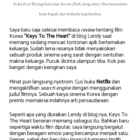
Jo-ha (Lee Byung-hun) dan Jin-tae (Park Jung-min). Dua bersaudara
beda bapak dan berbeda kepribadian
Saya baru saja selesai membaca
review
tentang film
Korea
“Keys To The Heart”
di
blog Lendy
saat
memang sedang mencari tontonan apik bertemakan
keluarga. Sudah lama rasanya tidak menyaksikan
sebuah produk sinema yang sarat dengan sentuhan
makna keluarga. Pucuk dicinta ulampun tiba. Kok pas
banget dengan keinginan saya.
Minat pun langsung nyetrom. Cus buka
Netflix
dan
mengaktifkan
search engine
dengan menggunakan
judul filmnya. Sebuah karya sinema Korea dengan
premis memaknai indahnya arti persaudaraan.
Seperti apa yang diuraikan Lendy di blog nya, Keys To
The Heart beneran memang sebagus itu. Bahkan baru
sepertiga waktu film diputar, saya langsung bergelut
dengan beragam emosi yang bercampur menjadi satu.
Gemas, sebel dan haru biru muncul tumpang tindih.