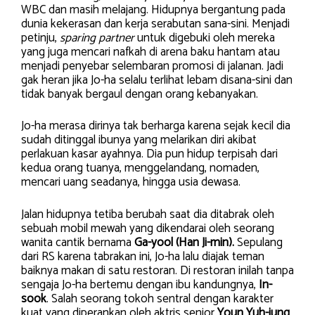
WBC dan masih melajang. Hidupnya bergantung pada
dunia kekerasan dan kerja serabutan sana-sini. Menjadi
petinju,
sparing partner
untuk digebuki oleh mereka
yang juga mencari nafkah di arena baku hantam atau
menjadi penyebar selembaran promosi di jalanan. Jadi
gak heran jika Jo-ha selalu terlihat lebam disana-sini dan
tidak banyak bergaul dengan orang kebanyakan.
Jo-ha merasa dirinya tak berharga karena sejak kecil dia
sudah ditinggal ibunya yang melarikan diri akibat
perlakuan kasar ayahnya. Dia pun hidup terpisah dari
kedua orang tuanya, menggelandang, nomaden,
mencari uang seadanya, hingga usia dewasa.
Jalan hidupnya tetiba berubah saat dia ditabrak oleh
sebuah mobil mewah yang dikendarai oleh seorang
wanita cantik bernama
Ga-yool (Han Ji-min).
Sepulang
dari RS karena tabrakan ini, Jo-ha lalu diajak teman
baiknya makan di satu restoran. Di restoran inilah tanpa
sengaja Jo-ha bertemu dengan ibu kandungnya,
In-
sook
. Salah seorang tokoh sentral dengan karakter
kuat yang diperankan oleh aktris senior
Youn Yuh-jung
.