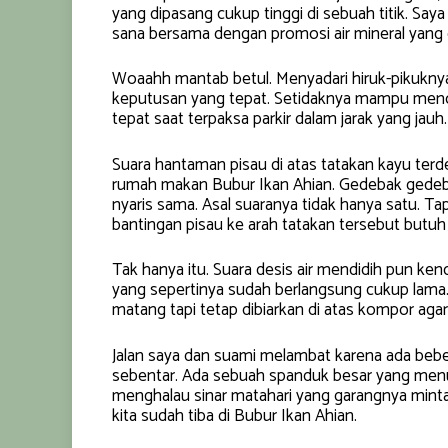
yang dipasang cukup tinggi di sebuah titik. Sa
sana bersama dengan promosi air mineral yang c
Woaahh mantab betul. Menyadari hiruk-pikukn
keputusan yang tepat. Setidaknya mampu meno
tepat saat terpaksa parkir dalam jarak yang jauh.
Suara hantaman pisau di atas tatakan kayu terd
rumah makan Bubur Ikan Ahian. Gedebak gedebu
nyaris sama. Asal suaranya tidak hanya satu. Tap
bantingan pisau ke arah tatakan tersebut butuh 
Tak hanya itu. Suara desis air mendidih pun ke
yang sepertinya sudah berlangsung cukup lama.
matang tapi tetap dibiarkan di atas kompor aga
Jalan saya dan suami melambat karena ada beb
sebentar. Ada sebuah spanduk besar yang menu
menghalau sinar matahari yang garangnya minta 
kita sudah tiba di Bubur Ikan Ahian.