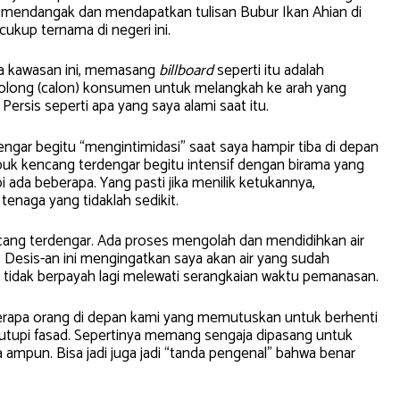
ya mendangak dan mendapatkan tulisan Bubur Ikan Ahian di
ukup ternama di negeri ini.
ya kawasan ini, memasang
billboard
seperti itu adalah
long (calon) konsumen untuk melangkah ke arah yang
 Persis seperti apa yang saya alami saat itu.
engar begitu “mengintimidasi” saat saya hampir tiba di depan
k kencang terdengar begitu intensif dengan birama yang
i ada beberapa. Yang pasti jika menilik ketukannya,
tenaga yang tidaklah sedikit.
ncang terdengar. Ada proses mengolah dan mendidihkan air
 Desis-an ini mengingatkan saya akan air yang sudah
r tidak berpayah lagi melewati serangkaian waktu pemanasan.
erapa orang di depan kami yang memutuskan untuk berhenti
tupi fasad. Sepertinya memang sengaja dipasang untuk
ampun. Bisa jadi juga jadi “tanda pengenal” bahwa benar