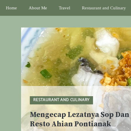
Skip
Home
About Me
Travel
Restaurant and Culinary
to
content
RESTAURANT AND CULINARY
Mengecap Lezatnya Sop Dan 
Resto Ahian Pontianak