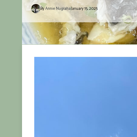
By
Annie Nugraha
January 15, 2025