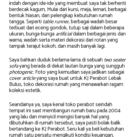
indah dengan ide-ide yang membuat saya tak berhenti
berdecak kagum, Mulai dari kursi, meja, lemari, berbagai
bentuk hiasan, dan pelengkap kebutuhan rumah
tangga. Seperti
table runner
, berbagai wadah besar
terbuat dari eceng gondok, tutup saji dalam beberapa
ukuran, bunga-bunga
artificial
dalam berbagai jenis dan
warna, wadah serta materi dekorasi dari rotan yang
tampak terajut kokoh, dan masih banyak lagi.
Saya bahkan duduk berlama-lama di sebuah
two seater
sofa
yang berada di dekat lautan bunga yang sungguh
photogenic
. Foto yang kemudian saya jadikan sebagai
cover article
yang saya buat untuk KJ Perabot Lebak
Bulus, toko dekorasi rumah yang menawarkan ragam
koleksi estetik.
Seandainya ya, saya kenal toko perabot seindah
tempat ini saat membangun rumah baru pada 2004
yang lalu dan menyicil mengisi banyak hal yang
dibutuhkan di rumah tersebut, saya pasti bolak-balik
bertandang ke KJ Perabot. Seru kali ya beli kebutuhan
rumah satu persatu mengikuti kondisi keuangan,