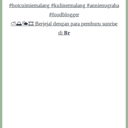
⛅️🌅🌤️🎞️ Berjejal dengan para pemburu sunrise
di 𝐁𝐫