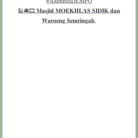
🕌🚘🎞️ 𝐌𝐚𝐬𝐣𝐢𝐝 𝐌𝐎𝐄𝐊𝐇𝐋𝐀𝐒 𝐒𝐈𝐃𝐈𝐊 𝐝𝐚𝐧
𝐖𝐚𝐫𝐨𝐞𝐧𝐠 𝐒𝐞𝐦𝐫𝐢𝐧𝐠𝐚𝐡,