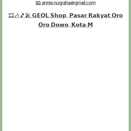
📧 annie.nugraha@gmail.com
🎞️🎶🎵🎤 𝗚𝗘𝗢𝗟 𝗦𝗵𝗼𝗽, 𝗣𝗮𝘀𝗮𝗿 𝗥𝗮𝗸𝘆𝗮𝘁 𝗢𝗿𝗼
𝗢𝗿𝗼 𝗗𝗼𝘄𝗼, 𝗞𝗼𝘁𝗮 𝗠