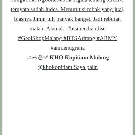
🥙🥗🍜✅ 𝐊𝐇𝐎 𝐊𝐨𝐩𝐢𝐭𝐢𝐚𝐦 𝐌𝐚𝐥𝐚𝐧𝐠
@khokopitiam Saya palin