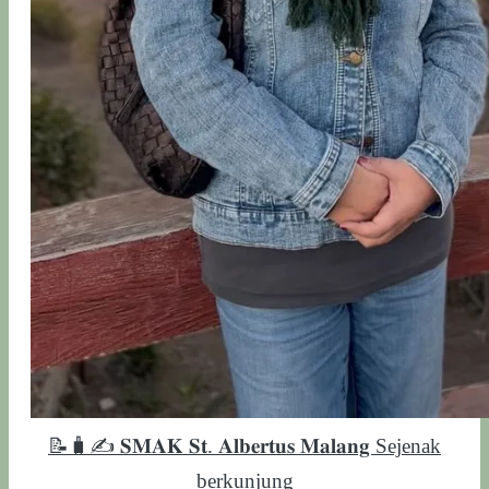
📝🧳✍️ 𝐒𝐌𝐀𝐊 𝐒𝐭. 𝐀𝐥𝐛𝐞𝐫𝐭𝐮𝐬 𝐌𝐚𝐥𝐚𝐧𝐠 Sejenak
berkunjung