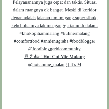
🍜🥬🍝✅ 𝐇𝐨𝐭 𝐂𝐮𝐢 𝐌𝐢𝐞 𝐌𝐚𝐥𝐚𝐧𝐠
@hotcuimie_malang | It’s M