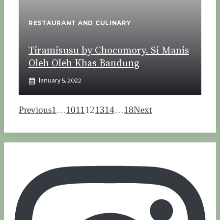
RESTAURANT AND CULINARY
Tiramisusu by Chocomory. Si Manis
Oleh Oleh Khas Bandung
January 5, 2022
Previous
1
…
10
11
12
13
14
…
18
Next