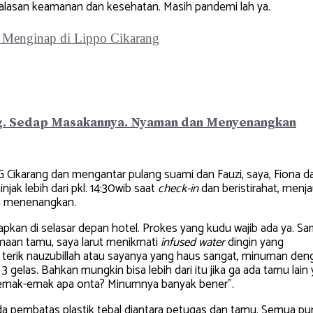
alasan keamanan dan kesehatan. Masih pandemi lah ya.
 Sedap Masakannya. Nyaman dan Menyenangkan
ikarang dan mengantar pulang suami dan Fauzi, saya, Fiona d
ak lebih dari pkl. 14:30wib saat
check-in
dan beristirahat, menj
agi menenangkan.
pkan di selasar depan hotel. Prokes yang kudu wajib ada ya. Sa
maan tamu, saya larut menikmati
infused water
dingin yang
 terik nauzubillah atau sayanya yang haus sangat, minuman den
 gelas. Bahkan mungkin bisa lebih dari itu jika ga ada tamu lain
Itu emak-emak apa onta? Minumnya banyak bener”.
da pembatas plastik tebal diantara petugas dan tamu. Semua pu