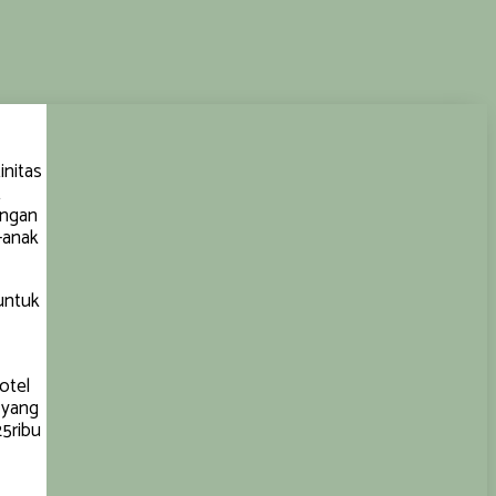
initas
t
ongan
-anak
untuk
otel
 yang
25ribu