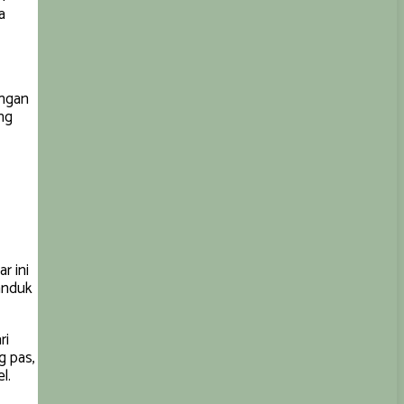
a
engan
ung
r ini
anduk
ri
g pas,
l.