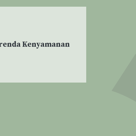
erenda Kenyamanan
g