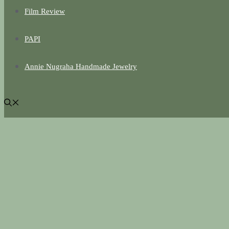
Film Review
PAPI
Annie Nugraha Handmade Jewelry