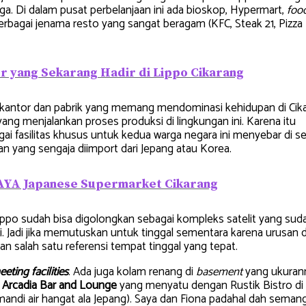
ga. Di dalam pusat perbelanjaan ini ada bioskop, Hypermart,
foo
erbagai jenama resto yang sangat beragam (KFC, Steak 21, Pizza
 yang Sekarang Hadir di Lippo Cikarang
gan kantor dan pabrik yang memang mendominasi kehidupan di Cik
ang menjalankan proses produksi di lingkungan ini. Karena itu
ai fasilitas khusus untuk kedua warga negara ini menyebar di se
n yang sengaja diimport dari Jepang atau Korea.
PAYA Japanese Supermarket Cikarang
Lippo sudah bisa digolongkan sebagai kompleks satelit yang sud
i. Jadi jika memutuskan untuk tinggal sementara karena urusan 
ikan salah satu referensi tempat tinggal yang tepat.
eting facilities
. Ada juga kolam renang di
basement
yang ukuran
u
Arcadia Bar and Lounge
yang menyatu dengan Rustik Bistro di
mandi air hangat ala Jepang). Saya dan Fiona padahal dah seman