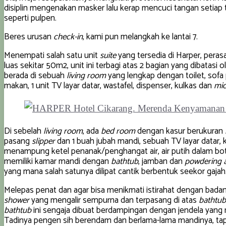
disiplin mengenakan masker lalu kerap mencuci tangan setia
seperti pulpen.
Beres urusan
check-in
, kami pun melangkah ke lantai 7.
Menempati salah satu unit
suite
yang tersedia di Harper, per
luas sekitar 50m2, unit ini terbagi atas 2 bagian yang dibatasi
berada di sebuah
living room
yang lengkap dengan toilet, sofa
makan, 1 unit TV layar datar, wastafel, dispenser, kulkas dan
mi
Di sebelah
living room
, ada
bed room
dengan kasur berukuran
pasang
slipper
dan 1 buah jubah mandi, sebuah TV layar datar,
menampung ketel penanak/penghangat air, air putih dalam boto
memiliki kamar mandi dengan
bathtub
, jamban dan
powdering 
yang mana salah satunya dilipat cantik berbentuk seekor gajah
Melepas penat dan agar bisa menikmati istirahat dengan badan
shower
yang mengalir sempurna dan terpasang di atas
bathtub
bathtub
ini sengaja dibuat berdampingan dengan jendela yang m
Tadinya pengen sih berendam dan berlama-lama mandinya, tapi 