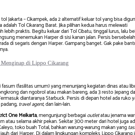
ol Jakarta – Cikampek, ada 2 alternatif keluar tol yang bisa digu
 adalah Tol Cikarang Barat. Jika pilihan kedua harus melewati
ebih praktis. Begitu keluar dari Tol Cibatu, tinggal lurus, lalu be
langsung menemukan Harper di sisi kanan jalan. Persis bersebela
rada di segaris dengan Harper. Gampang banget. Gak pake ban
nya.
fasum (fasilitas umum) yang menunjang kegiatan dinas atau lib
ongkrong dan ngobrol atau makan bareng, ada 3 resto Jepang d
Termasuk diantaranya Starbuck. Persis di depan hotel ada ruko 
n padang,
travel agent
, dan lain-lain.
trict One Meikarta
, mengunjungi berbagai
outlet
atau jenama wa
m atau selama akhir pekan. Sekitar 300 meter dari hotel juga a
 Kaleyo, toko buah Total, bahkan warung-warung makan yang
tas
h jauh dari Harper. Di dalam lingkungan kompleks Lippo Cikarang i