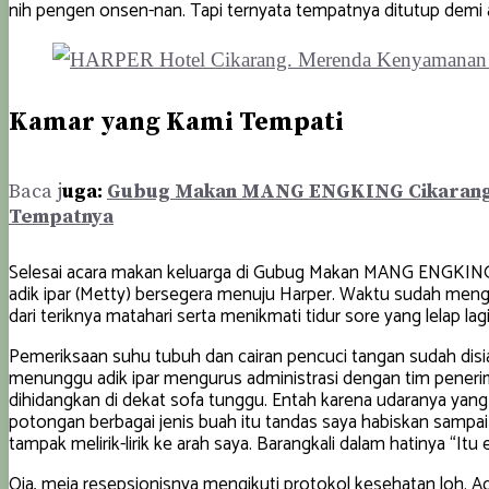
nih pengen onsen-nan. Tapi ternyata tempatnya ditutup demi 
Kamar yang Kami Tempati
Baca j
uga:
Gubug Makan MANG ENGKING Cikarang.
Tempatnya
Selesai acara makan keluarga di Gubug Makan MANG ENGKING C
adik ipar (Metty) bersegera menuju Harper. Waktu sudah menginj
dari teriknya matahari serta menikmati tidur sore yang lelap l
Pemeriksaan suhu tubuh dan cairan pencuci tangan sudah disia
menunggu adik ipar mengurus administrasi dengan tim peneri
dihidangkan di dekat sofa tunggu. Entah karena udaranya yang
potongan berbagai jenis buah itu tandas saya habiskan sampai 3
tampak melirik-lirik ke arah saya. Barangkali dalam hatinya “
Oia, meja resepsionisnya mengikuti protokol kesehatan loh. A