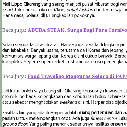
Mall Lippo Cikarang
yang sering menjadi pusat hiburan bagi war
court
, toko buku, toko roti/kue,
outlet fashion
dan tentu saja b
Hanamasa, Solaria, dll.). Lengkap lah pokoknya.
Baca juga:
ABUBA STEAK. Surga Bagi Para Carnivor
Selain semua fasilitas di atas, Harper juga berada di lingkun
dan Jababeka. Banyak usaha, terutama dari Korea dan Jepang, y
komunitas warga Jepang dan Korea disini cukup banyak. Berbag
kompleks. Seperti supermarket, restoran dan toko perlengkapa
Baca juga:
Food Traveling Menguras Selera di PA
Jadi kalau boleh saya bilang sih, Cikarang khususnya kawasan 
memiliki berbagai kelengkapan dan kebutuhan hidup sehari-har
atau sekedar menghabiskan
weekend
di sini, Harper bisa dijad
Fasilitas lain yang ada di Harper adalah
ruang pertemuan dan
me
paslah untuk melempengkan otot. Ada juga
fitness centre
. Lal
ground floor
. Yang paling menarik sebenarnya fasilitas
onsen
(