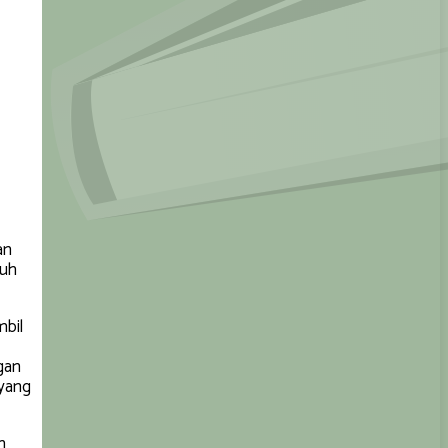
an
auh
mbil
gan
 yang
n