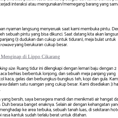
p terjadi interaksi atau mengunakan/memegang barang yang sam
asaan nyaman langsung menyeruak saat kami membuka pintu. D
 oleh sebuah pintu yang bisa dikunci. Saat datang kita akan langs
 panjang (3 dudukan dan cukup untuk tiduran), meja bulat untuk
crowave
yang berukuran cukup besar.
king size
. Ruang tidur ini dilengkapi dengan lemari baju dengan 2
 kaca berhias berbentuk lonjong, dan sebuah meja panjang yang
l kaca, gelas dan berbungkus-bungkus teh, kopi dan gula. Kama
area
dalam satu ruangan yang cukup besar. Kami disediakan 3 h
.
 yang bersih, saya bersegera mandi dan menikmati air hangat da
. Duh berasa banget enaknya. Selain air dengan kehangatan yan
enghadap ke area terbuka, sebuah tanah luas, di sekitaran hote
rasa kantuk sudah terlalu berat untuk ditahan.