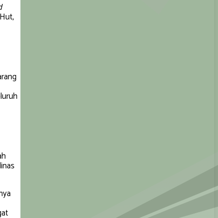
d
 Hut,
arang
luruh
ah
dinas
nya
gat