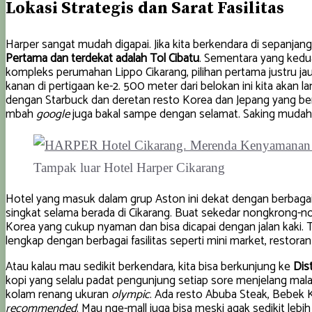
Lokasi Strategis
dan Sarat Fasilitas
Harper sangat mudah digapai. Jika kita berkendara di sepanjang t
Pertama dan terdekat adalah Tol Cibatu
. Sementara yang kedua
kompleks perumahan Lippo Cikarang, pilihan pertama justru jauh l
kanan di pertigaan ke-2. 500 meter dari belokan ini kita akan 
dengan Starbuck dan deretan resto Korea dan Jepang yang be
mbah
google
juga bakal sampe dengan selamat. Saking mudah
Tampak luar Hotel Harper Cikarang
Hotel yang masuk dalam grup Aston ini dekat dengan berbagai 
singkat selama berada di Cikarang. Buat sekedar nongkrong-n
Korea yang cukup nyaman dan bisa dicapai dengan jalan kaki. 
lengkap dengan berbagai fasilitas seperti mini market, restora
Atau kalau mau sedikit berkendara, kita bisa berkunjung ke
Dis
kopi yang selalu padat pengunjung setiap sore menjelang mala
kolam renang ukuran
olympic
. Ada resto Abuba Steak, Bebek
recommended
. Mau nge-mall juga bisa meski agak sedikit lebi