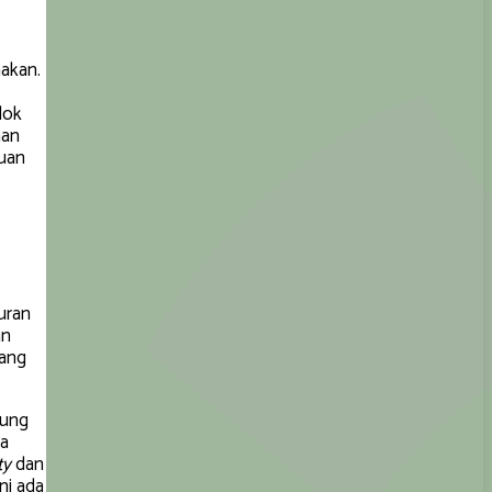
nakan.
lok
han
tuan
uran
an
yang
rung
da
ty
dan
ni ada